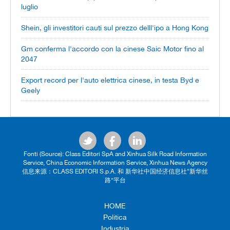
luglio
Shein, gli investitori cauti sul prezzo delll'ipo a Hong Kong
Gm conferma l'accordo con la cinese Saic Motor fino al
2047
Export record per l'auto elettrica cinese, in testa Byd e
Geely
Fonti (Source): Class Editori SpA and Xinhua Silk Road Information
Service, China Economic Information Service, Xinhua News Agency
信息来源：CLASS EDITORI S.p.A. 和 新华社中国经济信息社“新华丝
路”平台
HOME
Politica
Industria