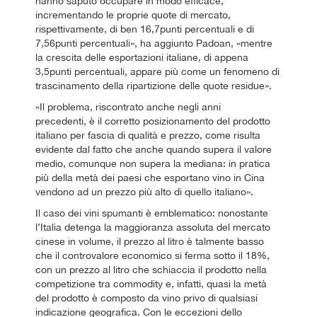
hanno saputo occupare in modo efficace,
incrementando le proprie quote di mercato,
rispettivamente, di ben 16,7punti percentuali e di
7,56punti percentuali», ha aggiunto Padoan, «mentre
la crescita delle esportazioni italiane, di appena
3,5punti percentuali, appare più come un fenomeno di
trascinamento della ripartizione delle quote residue».
«Il problema, riscontrato anche negli anni
precedenti, è il corretto posizionamento del prodotto
italiano per fascia di qualità e prezzo, come risulta
evidente dal fatto che anche quando supera il valore
medio, comunque non supera la mediana: in pratica
più della metà dei paesi che esportano vino in Cina
vendono ad un prezzo più alto di quello italiano».
Il caso dei vini spumanti è emblematico: nonostante
l’Italia detenga la maggioranza assoluta del mercato
cinese in volume, il prezzo al litro è talmente basso
che il controvalore economico si ferma sotto il 18%,
con un prezzo al litro che schiaccia il prodotto nella
competizione tra commodity e, infatti, quasi la metà
del prodotto è composto da vino privo di qualsiasi
indicazione geografica. Con le eccezioni dello