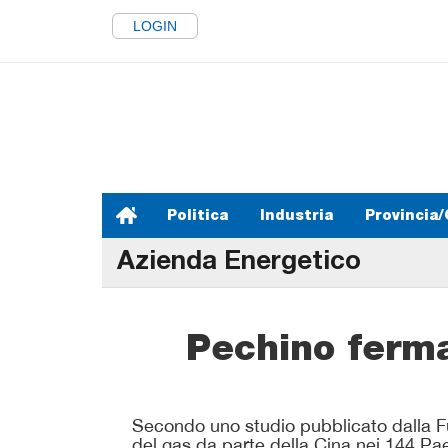
LOGIN
Politica
Industria
Provincia/
Azienda Energetico
Pechino ferma 
Secondo uno studio pubblicato dalla Fud
del gas da parte della Cina nei 144 Paesi