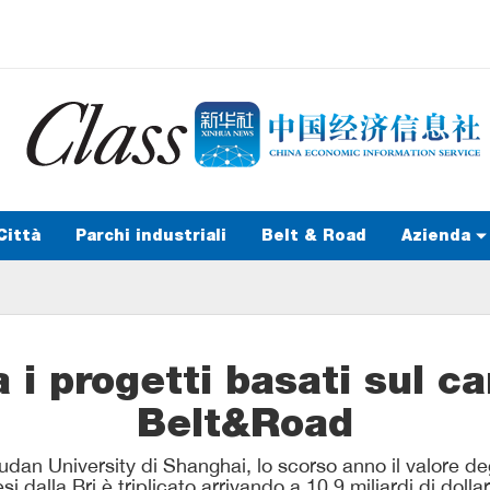
Città
Parchi industriali
Belt & Road
Azienda
i progetti basati sul c
Belt&Road
an University di Shanghai, lo scorso anno il valore degl
 dalla Bri è triplicato arrivando a 10,9 miliardi di dollar