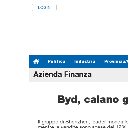
LOGIN
Politica
Industria
Provincia/
Azienda Finanza
Byd, calano gl
Il gruppo di Shenzhen, leader mondiale n
mentre le vendite sono scese del 12% se