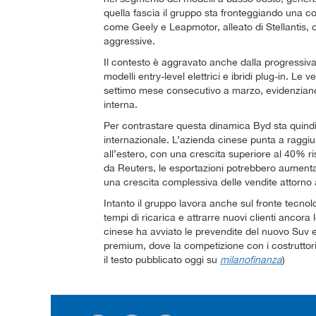
quella fascia il gruppo sta fronteggiando una co
come Geely e Leapmotor, alleato di Stellantis,
aggressive.
Il contesto è aggravato anche dalla progressiva r
modelli entry-level elettrici e ibridi plug-in. Le
settimo mese consecutivo a marzo, evidenziand
interna.
Per contrastare questa dinamica Byd sta quindi 
internazionale. L’azienda cinese punta a raggiu
all’estero, con una crescita superiore al 40% r
da Reuters, le esportazioni potrebbero aumenta
una crescita complessiva delle vendite attorno
Intanto il gruppo lavora anche sul fronte tecnolo
tempi di ricarica e attrarre nuovi clienti ancora 
cinese ha avviato le prevendite del nuovo Suv e
premium, dove la competizione con i costruttori
il testo pubblicato oggi su
milanofinanza
)