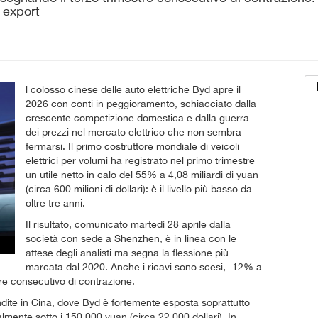
 export
l colosso cinese delle auto elettriche Byd apre il
2026 con conti in peggioramento, schiacciato dalla
crescente competizione domestica e dalla guerra
dei prezzi nel mercato elettrico che non sembra
fermarsi. Il primo costruttore mondiale di veicoli
elettrici per volumi ha registrato nel primo trimestre
un utile netto in calo del 55% a 4,08 miliardi di yuan
(circa 600 milioni di dollari): è il livello più basso da
oltre tre anni.
Il risultato, comunicato martedì 28 aprile dalla
società con sede a Shenzhen, è in linea con le
attese degli analisti ma segna la flessione più
marcata dal 2020. Anche i ricavi sono scesi, -12% a
tre consecutivo di contrazione.
endite in Cina, dove Byd è fortemente esposta soprattutto
mente sotto i 150.000 yuan (circa 22.000 dollari). In