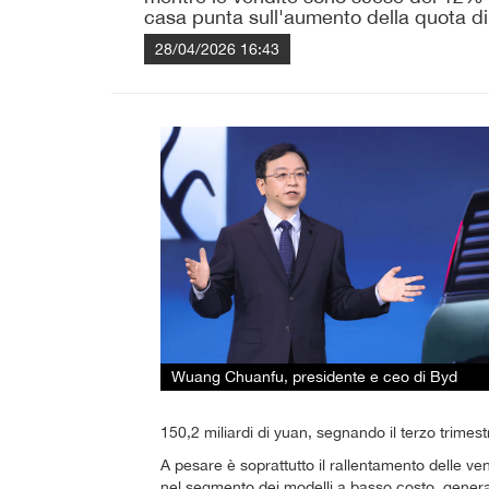
casa punta sull'aumento della quota di
28/04/2026 16:43
Wuang Chuanfu, presidente e ceo di Byd
150,2 miliardi di yuan, segnando il terzo trimes
A pesare è soprattutto il rallentamento delle v
nel segmento dei modelli a basso costo, general