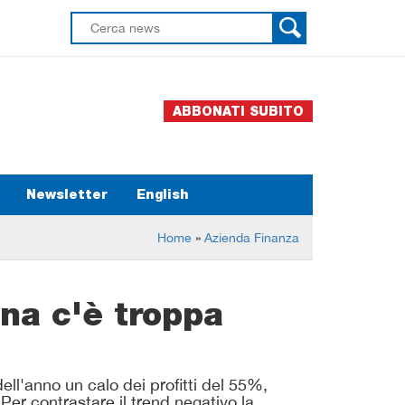
ABBONATI SUBITO
Newsletter
English
Home
»
Azienda Finanza
Cina c'è troppa
ell'anno un calo dei profitti del 55%,
er contrastare il trend negativo la