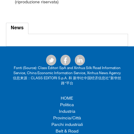
(riproduzione riservata)
News
Fonti (Source): Class Editori SpA and Xinhua Silk Road Information
Service, China Economic Information Service, Xinhua News Agency
信息来源：CLASS EDITORI S.p.A. 和 新华社中国经济信息社“新华丝
路”平台
HOME
Politica
Industria
Provincia/Città
Parchi industriali
Belt & Road