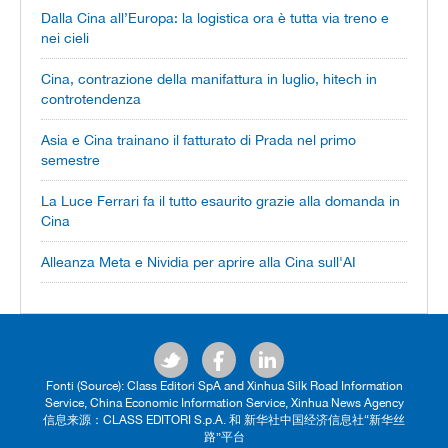
Dalla Cina all’Europa: la logistica ora è tutta via treno e
nei cieli
Cina, contrazione della manifattura in luglio, hitech in
controtendenza
Asia e Cina trainano il fatturato di Prada nel primo
semestre
La Luce Ferrari fa il tutto esaurito grazie alla domanda in
Cina
Alleanza Meta e Nividia per aprire alla Cina sull'AI
Fonti (Source): Class Editori SpA and Xinhua Silk Road Information
Service, China Economic Information Service, Xinhua News Agency
信息来源：CLASS EDITORI S.p.A. 和 新华社中国经济信息社“新华丝
路”平台