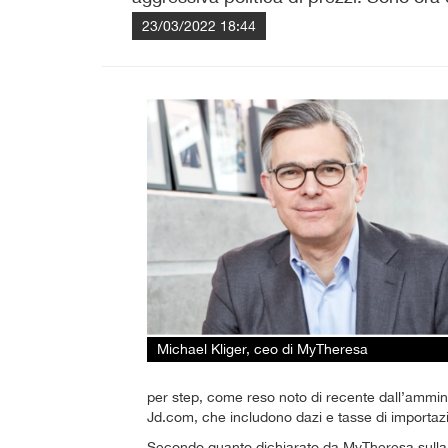
23/03/2022 18:44
Michael Kliger, ceo di MyTheresa
per step, come reso noto di recente dall’ammini
Jd.com, che includono dazi e tasse di importazio
Secondo quanto dichiarato da MyTheresa sulla pag