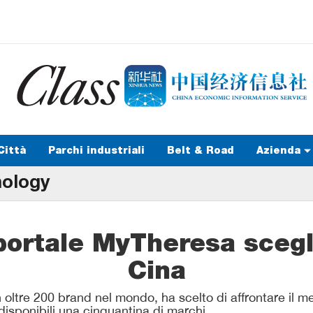
Città
Parchi industriali
Belt & Road
Azienda
nology
 portale MyTheresa sceg
Cina
 oltre 200 brand nel mondo, ha scelto di affrontare il 
 disponibili una cinquantina di marchi