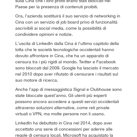
sulla Cina che i loro profili erano stati bloccati nel
Paese per la presenza di contenuti proibiti.
Ora, l'azienda sostituirà il suo servizio di networking in
Cina con un servizio di job board privo di funzionalità
ascrivibili ai social media, come la possibilità di
condividere opinioni e notizie.
L'uscita di LinkedIn dalla Cina é l'ultimo capitolo della
lotta che le società tecnologiche occidentali hanno
dovuto affrontare in Cina, che ha un apparato di
censura tra i più rigidi al mondo. Twitter e Facebook
sono bloccati dal 2009. Google ha lasciato il mercato
nel 2010 dopo aver rifiutato di censurare i risultati sul
suo motore di ricerca.
Anche l'app di messaggistica Signal e Clubhouse sono
state bloccate quest'anno. Gli utenti più esperti
possono ancora accedere a questi servizi occidentali
attraverso soluzioni alternative, come reti private
virtuali o VPN, ma molte persone non li usano.
LinkedIn ha debuttato in Cina nel 2014, dopo aver
accettato una serie di concessioni per aderire alle
regole di censura locali. Microsoft ha acquistato la