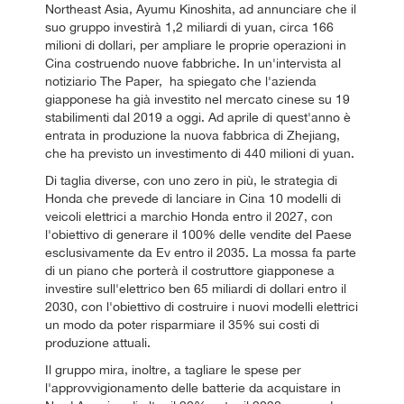
Northeast Asia, Ayumu Kinoshita, ad annunciare che il
suo gruppo investirà 1,2 miliardi di yuan, circa 166
milioni di dollari, per ampliare le proprie operazioni in
Cina costruendo nuove fabbriche. In un'intervista al
notiziario The Paper, ha spiegato che l'azienda
giapponese ha già investito nel mercato cinese su 19
stabilimenti dal 2019 a oggi. Ad aprile di quest'anno è
entrata in produzione la nuova fabbrica di Zhejiang,
che ha previsto un investimento di 440 milioni di yuan.
Di taglia diverse, con uno zero in più, le strategia di
Honda che prevede di lanciare in Cina 10 modelli di
veicoli elettrici a marchio Honda entro il 2027, con
l'obiettivo di generare il 100% delle vendite del Paese
esclusivamente da Ev entro il 2035. La mossa fa parte
di un piano che porterà il costruttore giapponese a
investire sull'elettrico ben 65 miliardi di dollari entro il
2030, con l'obiettivo di costruire i nuovi modelli elettrici
un modo da poter risparmiare il 35% sui costi di
produzione attuali.
Il gruppo mira, inoltre, a tagliare le spese per
l'approvvigionamento delle batterie da acquistare in