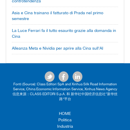
controtendenza
Asia e Cina trainano il fatturato di Prada nel primo
semestre
La Luce Ferrari fa il tutto esaurito grazie alla domanda in
Cina
Alleanza Meta e Nividia per aprire alla Cina sull'AI
Fonti (Source): Class Editori SpA and Xinhua Silk Road Information
Service, China Economic Information Service, Xinhua News Agency
信息来源：CLASS EDITORI S.p.A. 和 新华社中国经济信息社“新华丝
路”平台
HOME
Politica
Industria