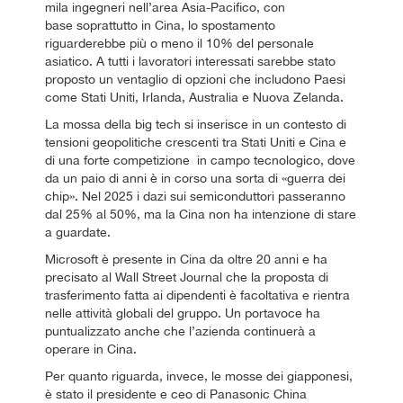
mila ingegneri nell’area Asia-Pacifico, con
base soprattutto in Cina, lo spostamento
riguarderebbe più o meno il 10% del personale
asiatico. A tutti i lavoratori interessati sarebbe stato
proposto un ventaglio di opzioni che includono Paesi
come Stati Uniti, Irlanda, Australia e Nuova Zelanda.
La mossa della big tech si inserisce in un contesto di
tensioni geopolitiche crescenti tra Stati Uniti e Cina e
di una forte competizione in campo tecnologico, dove
da un paio di anni è in corso una sorta di «guerra dei
chip». Nel 2025 i dazi sui semiconduttori passeranno
dal 25% al 50%, ma la Cina non ha intenzione di stare
a guardate.
Microsoft è presente in Cina da oltre 20 anni e ha
precisato al Wall Street Journal che la proposta di
trasferimento fatta ai dipendenti è facoltativa e rientra
nelle attività globali del gruppo. Un portavoce ha
puntualizzato anche che l’azienda continuerà a
operare in Cina.
Per quanto riguarda, invece, le mosse dei giapponesi,
è stato il presidente e ceo di Panasonic China