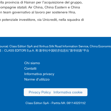
lla provincia di Hainan per l’acquisizione del gruppo,
compagnie statali: Air China, China Eastern e China
 un team governativo al lavoro per sostenere Hna.
potenziale investitore, via Unicredit, nella squadra di
Source): Class Editori SpA and Xinhua Silk Road Information Service, China Econom
：CLASS EDITORI S.p.A. 和 新华社中国经济信息社“新华丝路”平台
Chi siamo
Contatti
Informativa privacy
Norme d'utilizzo
Privacy Policy
|
Informativa cookie
Class Editori SpA - Partita IVA: 08114020152