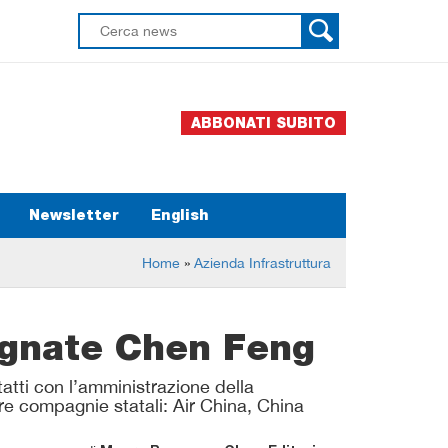
ABBONATI SUBITO
Newsletter
English
Home
»
Azienda Infrastruttura
magnate Chen Feng
ntatti con l’amministrazione della
re compagnie statali: Air China, China