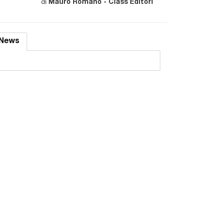
di
Mauro Romano - Class Editori
News