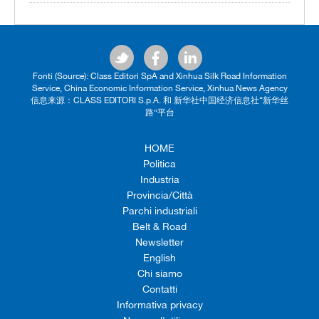
Fonti (Source): Class Editori SpA and Xinhua Silk Road Information
Service, China Economic Information Service, Xinhua News Agency
信息来源：CLASS EDITORI S.p.A. 和 新华社中国经济信息社“新华丝
路”平台
HOME
Politica
Industria
Provincia/Città
Parchi industriali
Belt & Road
Newsletter
English
Chi siamo
Contatti
Informativa privacy