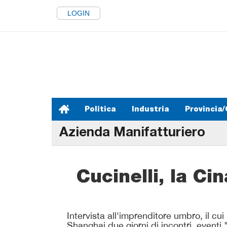
LOGIN
Politica
Industria
Provincia/
Azienda Manifatturiero
Cucinelli, la Ci
Intervista all'imprenditore umbro, il c
Shanghai due giorni di incontri, eventi