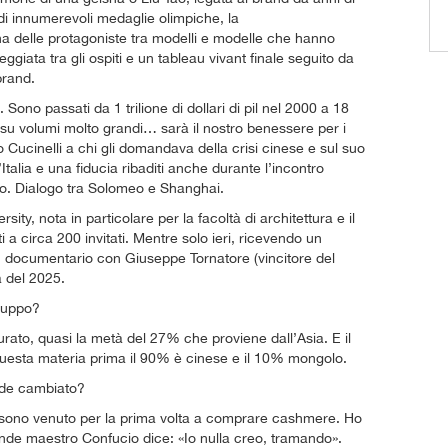
ce di innumerevoli medaglie olimpiche, la
a delle protagoniste tra modelli e modelle che hanno
giata tra gli ospiti e un tableau vivant finale seguito da
brand.
ono passati da 1 trilione di dollari di pil nel 2000 a 18
a su volumi molto grandi… sarà il nostro benessere per i
o Cucinelli a chi gli domandava della crisi cinese e sul suo
talia e una fiducia ribaditi anche durante l’incontro
o. Dialogo tra Solomeo e Shanghai.
sity, nota in particolare per la facoltà di architettura e il
 a circa 200 invitati. Mentre solo ieri, ricevendo un
 documentario con Giuseppe Tornatore (vincitore del
 del 2025.
ruppo?
urato, quasi la metà del 27% che proviene dall’Asia. E il
 questa materia prima il 90% è cinese e il 10% mongolo.
ede cambiato?
sono venuto per la prima volta a comprare cashmere. Ho
ande maestro Confucio dice: «Io nulla creo, tramando».