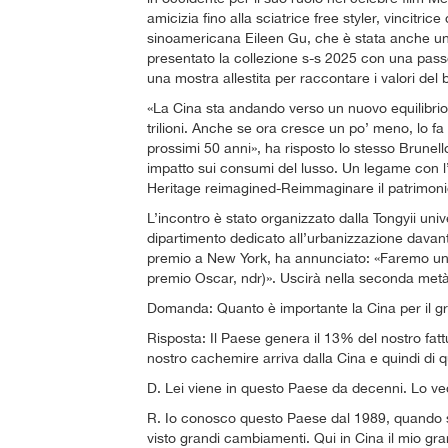
amicizia fino alla sciatrice free styler, vincitri
sinoamericana Eileen Gu, che è stata anche un
presentato la collezione s-s 2025 con una passeg
una mostra allestita per raccontare i valori del 
«La Cina sta andando verso un nuovo equilibrio. S
trilioni. Anche se ora cresce un po’ meno, lo f
prossimi 50 anni», ha risposto lo stesso Brunell
impatto sui consumi del lusso. Un legame con l’I
Heritage reimagined-Reimmaginare il patrimoni
L’incontro è stato organizzato dalla Tongyii univer
dipartimento dedicato all’urbanizzazione davanti
premio a New York, ha annunciato: «Faremo un
premio Oscar, ndr)». Uscirà nella seconda metà
Domanda: Quanto è importante la Cina per il g
Risposta: Il Paese genera il 13% del nostro fatt
nostro cachemire arriva dalla Cina e quindi di
D. Lei viene in questo Paese da decenni. Lo v
R. Io conosco questo Paese dal 1989, quando 
visto grandi cambiamenti. Qui in Cina il mio gr