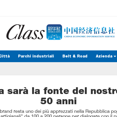
Città
Parchi industriali
Belt & Road
Azienda
na sarà la fonte del nos
50 anni
ui brand resta uno dei più apprezzati nella Repubblica p
 "artigianali" da 100 a 200 persone per dialogare con il 