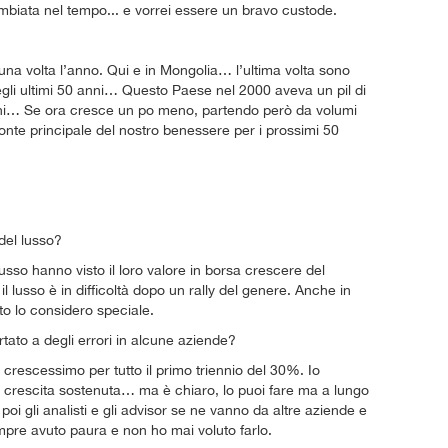
biata nel tempo... e vorrei essere un bravo custode.
una volta l’anno. Qui e in Mongolia… l’ultima volta sono
degli ultimi 50 anni… Questo Paese nel 2000 aveva un pil di
 anni… Se ora cresce un po meno, partendo però da volumi
onte principale del nostro benessere per i prossimi 50
del lusso?
usso hanno visto il loro valore in borsa crescere del
l lusso è in difficoltà dopo un rally del genere. Anche in
to lo considero speciale.
tato a degli errori in alcune aziende?
 crescessimo per tutto il primo triennio del 30%. Io
 crescita sostenuta… ma è chiaro, lo puoi fare ma a lungo
poi gli analisti e gli advisor se ne vanno da altre aziende e
mpre avuto paura e non ho mai voluto farlo.