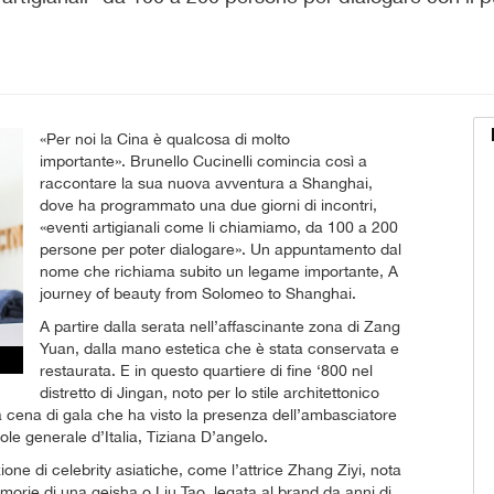
«Per noi la Cina è qualcosa di molto
importante». Brunello Cucinelli comincia così a
raccontare la sua nuova avventura a Shanghai,
dove ha programmato una due giorni di incontri,
«eventi artigianali come li chiamiamo, da 100 a 200
persone per poter dialogare». Un appuntamento dal
nome che richiama subito un legame importante, A
journey of beauty from Solomeo to Shanghai.
A partire dalla serata nell’affascinante zona di Zang
Yuan, dalla mano estetica che è stata conservata e
restaurata. E in questo quartiere di fine ‘800 nel
distretto di Jingan, noto per lo stile architettonico
na cena di gala che ha visto la presenza dell’ambasciatore
le generale d’Italia, Tiziana D’angelo.
ione di celebrity asiatiche, come l’attrice Zhang Ziyi, nota
emorie di una geisha o Liu Tao, legata al brand da anni di