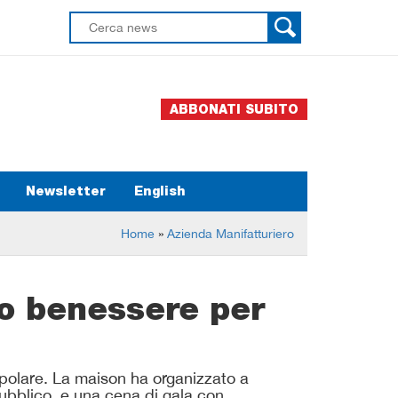
ABBONATI SUBITO
Newsletter
English
Home
»
Azienda Manifatturiero
tro benessere per
opolare. La maison ha organizzato a
pubblico, e una cena di gala con