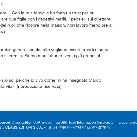
o?
ere… Con la mia famiglia ho fatto un trust per cui
e due figlie con i rispettivi mariti. I pensieri sul direttore
 dei ruoli che ricopre nella maison, ndr) lavoro meno ore al
osì.
cambio generazionale, altri vogliono essere aperti o sono
si eredita. Siamo manifatturieri veri, i più grandi al
 non lo so, perché io vivo come mi ha insegnato Marco
la vita». (riproduzione riservata)
Source): Class Editori SpA and Xinhua Silk Road Information Service, China Econom
：CLASS EDITORI S.p.A. 和 新华社中国经济信息社“新华丝路”平台