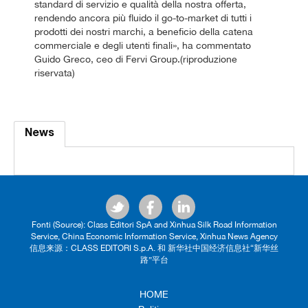
standard di servizio e qualità della nostra offerta,
rendendo ancora più fluido il go-to-market di tutti i
prodotti dei nostri marchi, a beneficio della catena
commerciale e degli utenti finali», ha commentato
Guido Greco, ceo di Fervi Group.(riproduzione
riservata)
News
Fonti (Source): Class Editori SpA and Xinhua Silk Road Information
Service, China Economic Information Service, Xinhua News Agency
信息来源：CLASS EDITORI S.p.A. 和 新华社中国经济信息社“新华丝
路”平台
HOME