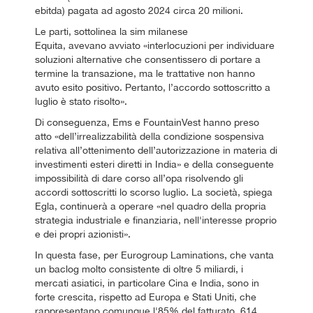
ebitda) pagata ad agosto 2024 circa 20 milioni.
Le parti, sottolinea la sim milanese
Equita, avevano avviato «interlocuzioni per individuare
soluzioni alternative che consentissero di portare a
termine la transazione, ma le trattative non hanno
avuto esito positivo. Pertanto, l’accordo sottoscritto a
luglio è stato risolto».
Di conseguenza, Ems e FountainVest hanno preso
atto «dell’irrealizzabilità della condizione sospensiva
relativa all’ottenimento dell’autorizzazione in materia di
investimenti esteri diretti in India» e della conseguente
impossibilità di dare corso all’opa risolvendo gli
accordi sottoscritti lo scorso luglio. La società, spiega
Egla, continuerà a operare «nel quadro della propria
strategia industriale e finanziaria, nell'interesse proprio
e dei propri azionisti».
In questa fase, per Eurogroup Laminations, che vanta
un baclog molto consistente di oltre 5 miliardi, i
mercati asiatici, in particolare Cina e India, sono in
forte crescita, rispetto ad Europa e Stati Uniti, che
rappresentano comunque l'85% del fatturato, 614