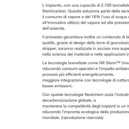
L'impianto, con una capacità di 2.700 tonnellate
Stamicarbon. Questa soluzione parte della seri
il consumo di vapore e del 16% l'uso di acqua d
all'innovativo utilizzo del vapore ad alta press
dell'azienda.
Il processo garantisce inoltre un contenuto di bi
qualità, grazie al design della torre di granulazi
stripper, saranno realizzate in acciaio inox sup
nella scienza dei materiali e nelle applicazioni in
Le tecnologie brevettate come NX Stami™ Urea o
riducendo consumi operativi e l’impatto ambient
processi più efficienti energeticamente,
maggiore integrazione con tecnologie di cattura e
basse emissioni.
Con queste tecnologie Nextchem aiuta l’industria d
decarbonizzazione globale, a
mantenere la competitività degli impianti in un
riducendo l’impronta ecologica della produzione 
mondiale. (riproduzione riservata)