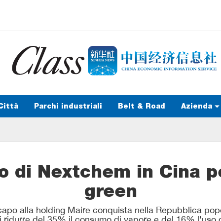
Città
Parchi industriali
Belt & Road
Azienda
 di Nextchem in Cina per
green
a capo alla holding Maire conquista nella Repubblica pop
di ridurre del 35% il consumo di vapore e del 16% l'uso 