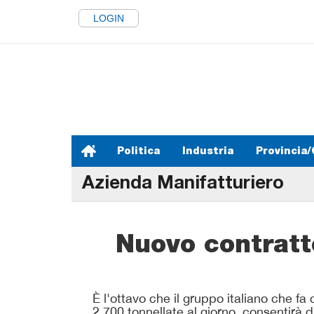
LOGIN
Politica
Industria
Provincia/
Azienda Manifatturiero
Nuovo contratto
È l'ottavo che il gruppo italiano che f
2.700 tonnellate al giorno, consentirà 