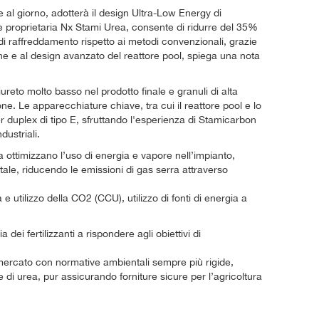
 al giorno, adotterà il design Ultra-Low Energy di
e proprietaria Nx Stami Urea, consente di ridurre del 35%
i raffreddamento rispetto ai metodi convenzionali, grazie
ione e al design avanzato del reattore pool, spiega una nota
ureto molto basso nel prodotto finale e granuli di alta
one. Le apparecchiature chiave, tra cui il reattore pool e lo
er duplex di tipo E, sfruttando l'esperienza di Stamicarbon
dustriali.
ttimizzano l’uso di energia e vapore nell’impianto,
ale, riducendo le emissioni di gas serra attraverso
 utilizzo della CO2 (CCU), utilizzo di fonti di energia a
ei fertilizzanti a rispondere agli obiettivi di
 mercato con normative ambientali sempre più rigide,
di urea, pur assicurando forniture sicure per l’agricoltura