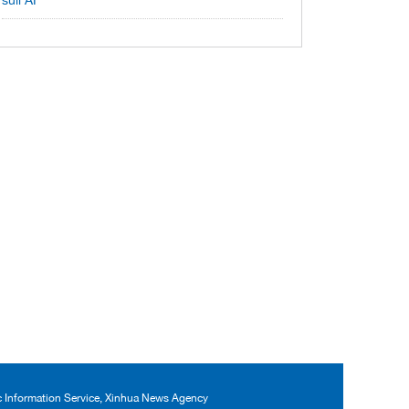
sull'AI
ic Information Service, Xinhua News Agency