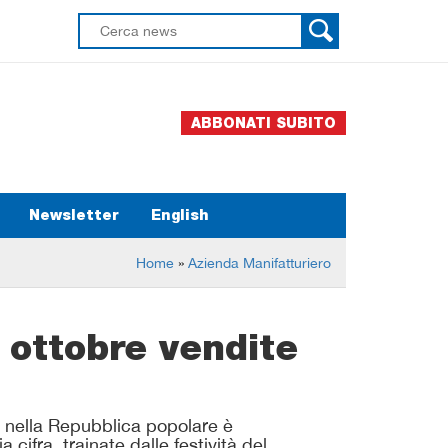
ABBONATI SUBITO
Newsletter
English
Home
»
Azienda Manifatturiero
 ottobre vendite
i nella Repubblica popolare è
cifra, trainate dalle festività del