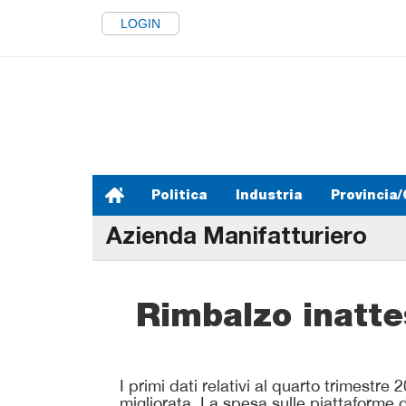
LOGIN
Politica
Industria
Provincia/
Azienda Manifatturiero
Rimbalzo inatte
I primi dati relativi al quarto trimest
migliorata, La spesa sulle piattaforme d