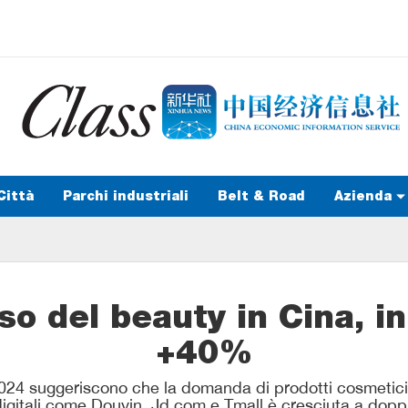
Città
Parchi industriali
Belt & Road
Azienda
so del beauty in Cina, in
+40%
re 2024 suggeriscono che la domanda di prodotti cosmetic
igitali come Douyin, Jd.com e Tmall è cresciuta a doppia 