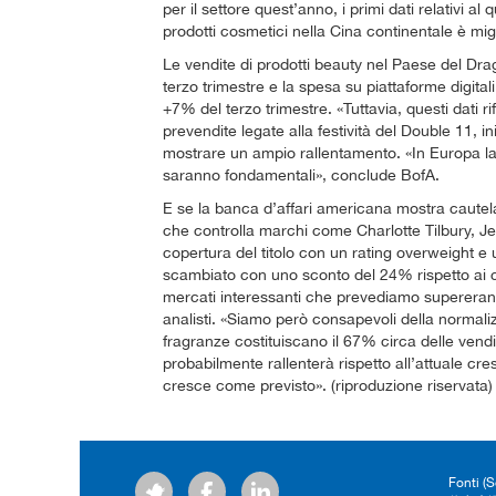
per il settore quest’anno, i primi dati relativi
prodotti cosmetici nella Cina continentale è migl
Le vendite di prodotti beauty nel Paese del Dr
terzo trimestre e la spesa su piattaforme digi
+7% del terzo trimestre. «Tuttavia, questi dati rif
prevendite legate alla festività del Double 11, i
mostrare un ampio rallentamento. «In Europa la t
saranno fondamentali», conclude BofA.
E se la banca d’affari americana mostra cautel
che controlla marchi come Charlotte Tilbury, J
copertura del titolo con un rating overweight e 
scambiato con uno sconto del 24% rispetto ai co
mercati interessanti che prevediamo supereranno
analisti. «Siamo però consapevoli della normali
fragranze costituiscano il 67% circa delle vend
probabilmente rallenterà rispetto all’attuale cres
cresce come previsto». (riproduzione riservata)
Fonti (