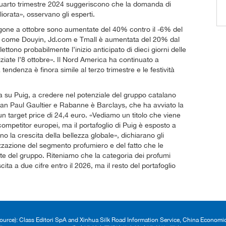
 al quarto trimestre 2024 suggeriscono che la domanda di
iorata», osservano gli esperti.
agone a ottobre sono aumentate del 40% contro il -6% del
tali come Douyin, Jd.com e Tmall è aumentata del 20% dal
lettono probabilmente l’inizio anticipato di dieci giorni delle
niziate l’8 ottobre». Il Nord America ha continuato a
endenza è finora simile al terzo trimestre e le festività
a su Puig, a credere nel potenziale del gruppo catalano
ean Paul Gaultier e Rabanne è Barclays, che ha avviato la
un target price di 24,4 euro. «Vediamo un titolo che viene
mpetitor europei, ma il portafoglio di Puig è esposto a
 la crescita della bellezza globale», dichiarano gli
zzazione del segmento profumiero e del fatto che le
ite del gruppo. Riteniamo che la categoria dei profumi
cita a due cifre entro il 2026, ma il resto del portafoglio
Source): Class Editori SpA and Xinhua Silk Road Information Service, China Econom