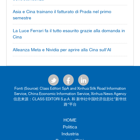
Asia e Cina trainano il fatturato di Prada nel primo
semestre
La Luce Ferrari fa il tutto esaurito grazie alla domanda in
Cina
Alleanza Meta e Nividia per aprire alla Cina sull'AI
Fonti (Source): Class Editori SpA and Xinhua Silk Road Information
Service, China Economic Information Service, Xinhua News Agency
信息来源：CLASS EDITORI S.p.A. 和 新华社中国经济信息社“新华丝
路”平台
HOME
Politica
Industria