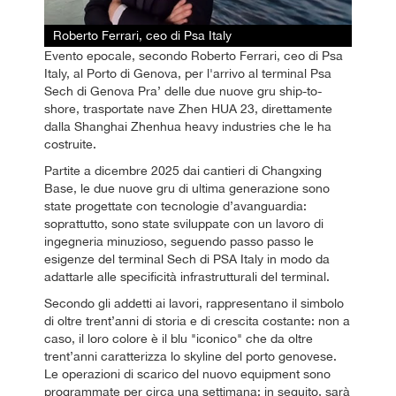
Roberto Ferrari, ceo di Psa Italy
Evento epocale, secondo Roberto Ferrari, ceo di Psa
Italy, al Porto di Genova, per l'arrivo al terminal Psa
Sech di Genova Pra’ delle due nuove gru ship-to-
shore, trasportate nave Zhen HUA 23, direttamente
dalla Shanghai Zhenhua heavy industries che le ha
costruite.
Partite a dicembre 2025 dai cantieri di Changxing
Base, le due nuove gru di ultima generazione sono
state progettate con tecnologie d’avanguardia:
soprattutto, sono state sviluppate con un lavoro di
ingegneria minuzioso, seguendo passo passo le
esigenze del terminal Sech di PSA Italy in modo da
adattarle alle specificità infrastrutturali del terminal.
Secondo gli addetti ai lavori, rappresentano il simbolo
di oltre trent’anni di storia e di crescita costante: non a
caso, il loro colore è il blu "iconico" che da oltre
trent’anni caratterizza lo skyline del porto genovese.
Le operazioni di scarico del nuovo equipment sono
programmate per circa una settimana: in seguito, sarà