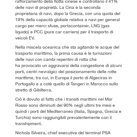
rafforzamento della flotta cinese e controllano il 41%
delle navi di proprietà. La Cina è la seconda
proprietaria di navi, dopo la Grecia, con una quota del
19% della capacità globale relativa a navi per general
cargo per merci sfuse, portacontainer, LNG (gas
liquido) e PCC (pure car carriers) per il trasporto di
veicoli EV.
Nella miscela oceanica che sta agitando le acque del
trasporto marittimo, la prima causa è le turnazioni
delle navi con cambi repentini di rotta che
ha provocato un aggravarsi della congestione di alcuni
porti, centri nevralgici del posizionamento delle rotte
marittime, tra cui, in Europa il porto di Algeciras in
Portogallo e a cotè quello di Tangeri in Marocco sullo
stretto di Gibilterra.
Ciò è dovuto al fatto che i transiti marittimi nel Mar
Rosso sono diminuiti del 90% negli ultimi tre mesi e
quindi i porti del Mediterraneo (Italia, Spagna, Grecia e
Turchia) sono raggiungibili prevalentemente con il
transhipment.
Nichola Silveira, chief executive del terminal PSA