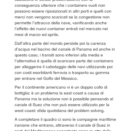
conseguenza ulteriore che i containers vuoti non
possono essere riposizionati in altri porti e quelli con
merci non vengono scaricati se la congestione non
permette l’attracco della nave, vanificando anche
l'effetto dei nuovi container entrati nel mercato nei
mesi di marzo ed aprile.
Dall’altra parte del mondo persiste poi la carenza
d’acqua nel bacino del canale di Panama ed anche in
questo caso, i transiti sono inferiori alla media e
l’alternativa è quella di scaricare parte dei containers
per alleggerire il cabotaggio delle navi utilizzando poi
con costi esorbitanti ferrovia o trasporto su gomma
per entrare nel Golfo del Messico.
Per il continente americano vi è un doppio collo di
bottiglia: è un problema la east coast a causa di
Panama ma la soluzione non è possibile pensando al
canale di Suez che non può essere utilizzato per la
west coast: sfida quotidiana del problem solving.
A completare il quadro ci sono le compagnie marittime
iraniane che entrano, attraverso il canale di Suez in
porti del Mediterraneo nonostante siano in atto delle