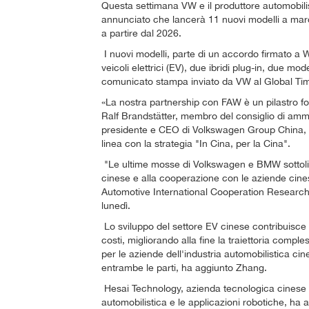
Questa settimana VW e il produttore automobili
annunciato che lancerà 11 nuovi modelli a marc
a partire dal 2026.
I nuovi modelli, parte di un accordo firmato 
veicoli elettrici (EV), due ibridi plug-in, due 
comunicato stampa inviato da VW al Global Ti
«La nostra partnership con FAW è un pilastro f
Ralf Brandstätter, membro del consiglio di am
presidente e CEO di Volkswagen Group China,
linea con la strategia "In Cina, per la Cina".
"Le ultime mosse di Volkswagen e BMW sottolin
cinese e alla cooperazione con le aziende cinesi
Automotive International Cooperation Research
lunedì.
Lo sviluppo del settore EV cinese contribuisce a
costi, migliorando alla fine la traiettoria comp
per le aziende dell'industria automobilistica 
entrambe le parti, ha aggiunto Zhang.
Hesai Technology, azienda tecnologica cinese i
automobilistica e le applicazioni robotiche, h