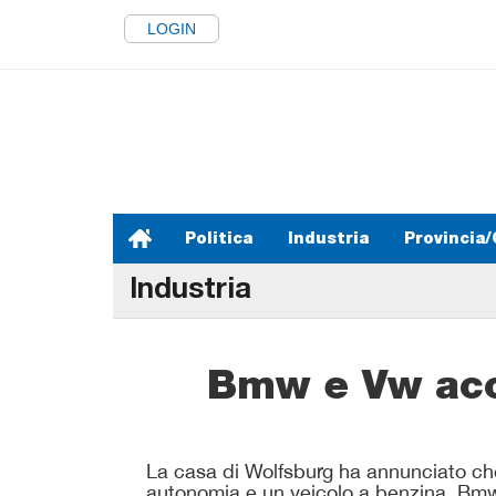
LOGIN
Politica
Industria
Provincia/
Industria
Bmw e Vw acc
La casa di Wolfsburg ha annunciato che l
autonomia e un veicolo a benzina. Bmw