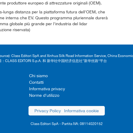
nte produttore europeo di attrezzature originali (OEM).
tra-lunga distanza per la piattaforma futura dell'OEM, che
ne interna che EV. Questo programma pluriennale durerà
ma globale più grande per l'industria del lidar
uzione riservata)
Source): Class Editori SpA and Xinhua Silk Road Information Service, China Econom
：CLASS EDITORI S.p.A. 和 新华社中国经济信息社“新华丝路”平台
Chi siamo
Contatti
Informativa privacy
Norme d'utilizzo
Privacy Policy
|
Informativa cookie
Class Editori SpA - Partita IVA: 08114020152