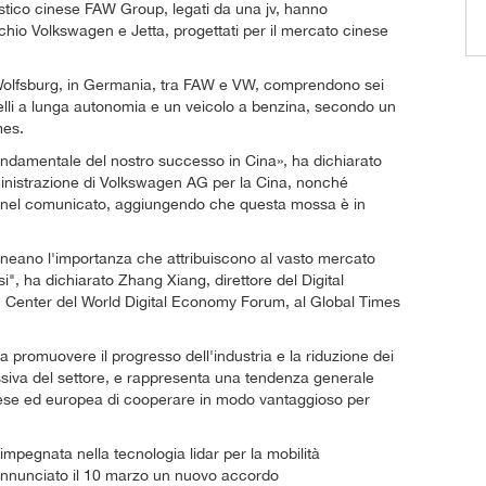
stico cinese FAW Group, legati da una jv, hanno
hio Volkswagen e Jetta, progettati per il mercato cinese
a Wolfsburg, in Germania, tra FAW e VW, comprendono sei
modelli a lunga autonomia e un veicolo a benzina, secondo un
mes.
ondamentale del nostro successo in Cina», ha dichiarato
ministrazione di Volkswagen AG per la Cina, nonché
 nel comunicato, aggiungendo che questa mossa è in
eano l'importanza che attribuiscono al vasto mercato
", ha dichiarato Zhang Xiang, direttore del Digital
 Center del World Digital Economy Forum, al Global Times
 promuovere il progresso dell'industria e la riduzione dei
lessiva del settore, e rappresenta una tendenza generale
cinese ed europea di cooperare in modo vantaggioso per
mpegnata nella tecnologia lidar per la mobilità
a annunciato il 10 marzo un nuovo accordo