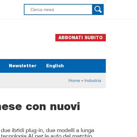
ABBONATI SUBITO
Newsletter
English
Home
»
Industria
ese con nuovi
 due ibridi plug-in, due modelli a lunga
tecnologia AI per le auto del marchio