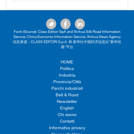
Fonti (Source): Class Editori SpA and Xinhua Silk Road Information
Service, China Economic Information Service, Xinhua News Agency
信息来源：CLASS EDITORI S.p.A. 和 新华社中国经济信息社“新华丝
路”平台
HOME
Politica
Industria
Provincia/Città
Parchi industriali
Belt & Road
Newsletter
English
Chi siamo
Contatti
Informativa privacy