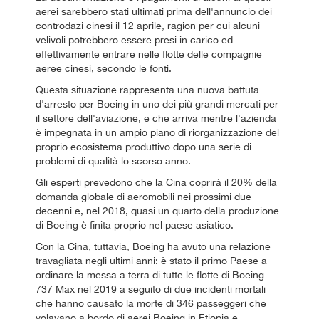
aerei sarebbero stati ultimati prima dell'annuncio dei
controdazi cinesi il 12 aprile, ragion per cui alcuni
velivoli potrebbero essere presi in carico ed
effettivamente entrare nelle flotte delle compagnie
aeree cinesi, secondo le fonti.
Questa situazione rappresenta una nuova battuta
d'arresto per Boeing in uno dei più grandi mercati per
il settore dell'aviazione, e che arriva mentre l'azienda
è impegnata in un ampio piano di riorganizzazione del
proprio ecosistema produttivo dopo una serie di
problemi di qualità lo scorso anno.
Gli esperti prevedono che la Cina coprirà il 20% della
domanda globale di aeromobili nei prossimi due
decenni e, nel 2018, quasi un quarto della produzione
di Boeing è finita proprio nel paese asiatico.
Con la Cina, tuttavia, Boeing ha avuto una relazione
travagliata negli ultimi anni: è stato il primo Paese a
ordinare la messa a terra di tutte le flotte di Boeing
737 Max nel 2019 a seguito di due incidenti mortali
che hanno causato la morte di 346 passeggeri che
volavano a bordo di aerei Boeing in Etiopia e