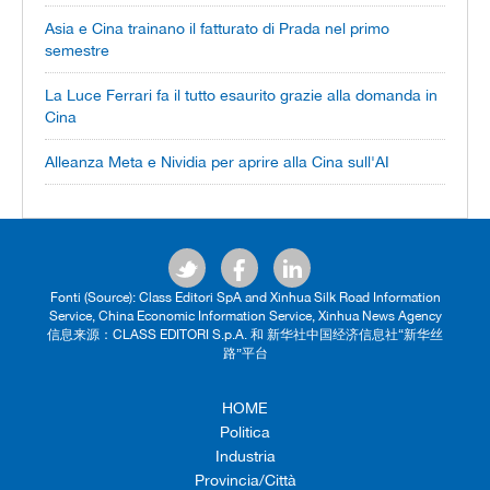
Asia e Cina trainano il fatturato di Prada nel primo
semestre
La Luce Ferrari fa il tutto esaurito grazie alla domanda in
Cina
Alleanza Meta e Nividia per aprire alla Cina sull'AI
Fonti (Source): Class Editori SpA and Xinhua Silk Road Information
Service, China Economic Information Service, Xinhua News Agency
信息来源：CLASS EDITORI S.p.A. 和 新华社中国经济信息社“新华丝
路”平台
HOME
Politica
Industria
Provincia/Città