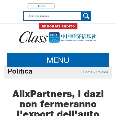
LOGIN
Abbonati subito
MENU
Politica
Home
»
Politica
AlixPartners, i dazi
non fermeranno
l'export dell'auto