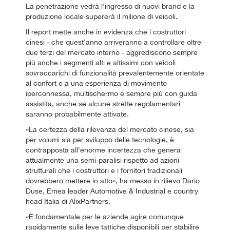
La penetrazione vedrà l'ingresso di nuovi brand e la
produzione locale supererà il milione di veicoli.
Il report mette anche in evidenza che i costruttori
cinesi - che quest'anno arriveranno a controllare oltre
due terzi del mercato interno - aggrediscono sempre
più anche i segmenti alti e altissimi con veicoli
sovraccarichi di funzionalità prevalentemente orientate
al confort e a una esperienza di movimento
iperconnessa, multischermo e sempre più con guida
assistita, anche se alcune strette regolamentari
saranno probabilmente attivate.
«La certezza della rilevanza del mercato cinese, sia
per volumi sia per sviluppo delle tecnologie, è
contrapposta all'enorme incertezza che genera
attualmente una semi-paralisi rispetto ad azioni
strutturali che i costruttori e i fornitori tradizionali
dovrebbero mettere in atto», ha messo in rilievo Dario
Duse, Emea leader Automotive & Industrial e country
head Italia di AlixPartners.
«È fondamentale per le aziende agire comunque
rapidamente sulle leve tattiche disponibili per stabilire