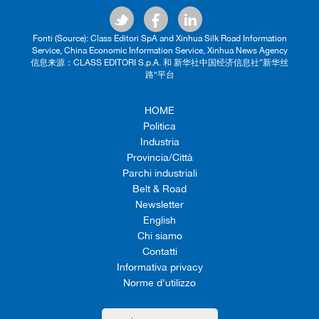
Fonti (Source): Class Editori SpA and Xinhua Silk Road Information
Service, China Economic Information Service, Xinhua News Agency
信息来源：CLASS EDITORI S.p.A. 和 新华社中国经济信息社“新华丝
路”平台
HOME
Politica
Industria
Provincia/Città
Parchi industriali
Belt & Road
Newsletter
English
Chi siamo
Contatti
Informativa privacy
Norme d'utilizzo