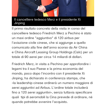
Il cancelliere tedesco Merz e il presidente Xi
Jinping
Il primo risultato concreto della visita in corso del
cancelliere tedesco Friedrich Merz a Pechino è stato
un maxi ordine "aggiuntivo" di 120 airbus per
l'aviazione civile cinese, che si aggiunge a quello
comunicato alla fine dell'anno scorso da Air China
e China Aircraft Leasing Group Holdings (Calc) per un
totale di 90 aerei per circa 14 miliardi di dollari.
Friedrich Merz, in visita a Pechino per approfondire i
legami tra il suo Paese e la prima economia del
mondo, poco dopo l'incontro con il presidente Xi
Jinping, ha dichiarato in conferenza stampa, che
«la leadership cinese ordinerà un numero maggiore di
aerei aggiuntivi ad Airbus. L'ordine totale includerà
fino a 120 aerei aggiuntivi», senza tuttavia specificare
quali tipi di aeromobili la Cina prevede di ordinare, né
quando potrebbe avvenire l'acquisto.