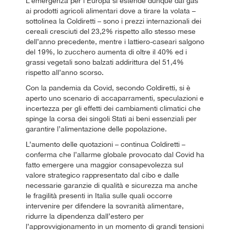
L’emergenza per l’Europa si estende dunque dal gas
ai prodotti agricoli alimentari dove a tirare la volata –
sottolinea la Coldiretti – sono i prezzi internazionali dei
cereali cresciuti del 23,2% rispetto allo stesso mese
dell’anno precedente, mentre i lattiero-caseari salgono
del 19%, lo zucchero aumenta di oltre il 40% ed i
grassi vegetali sono balzati addirittura del 51,4%
rispetto all’anno scorso.
Con la pandemia da Covid, secondo Coldiretti, si è
aperto uno scenario di accaparramenti, speculazioni e
incertezza per gli effetti dei cambiamenti climatici che
spinge la corsa dei singoli Stati ai beni essenziali per
garantire l’alimentazione delle popolazione.
L’aumento delle quotazioni – continua Coldiretti –
conferma che l’allarme globale provocato dal Covid ha
fatto emergere una maggior consapevolezza sul
valore strategico rappresentato dal cibo e dalle
necessarie garanzie di qualità e sicurezza ma anche
le fragilità presenti in Italia sulle quali occorre
intervenire per difendere la sovranità alimentare,
ridurre la dipendenza dall’estero per
l’approvvigionamento in un momento di grandi tensioni