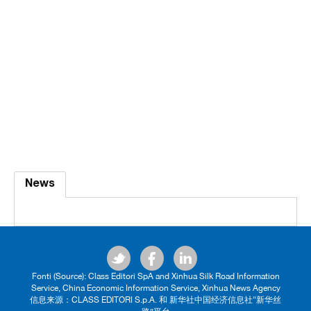
News
Fonti (Source): Class Editori SpA and Xinhua Silk Road Information
Service, China Economic Information Service, Xinhua News Agency
信息来源：CLASS EDITORI S.p.A. 和 新华社中国经济信息社“新华丝