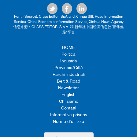
Fonti (Source): Class Editori SpA and Xinhua Silk Road Information
Service, China Economic Information Service, Xinhua News Agency
信息来源：CLASS EDITORI S.p.A. 和 新华社中国经济信息社“新华丝
路”平台
HOME
Politica
Industria
Provincia/Città
Parchi industriali
Belt & Road
Newsletter
English
Chi siamo
Contatti
Informativa privacy
Norme d'utilizzo