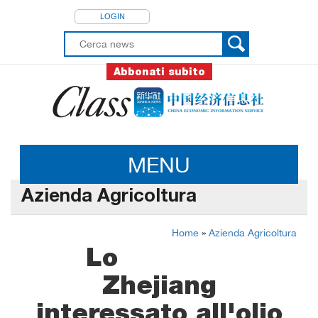
LOGIN
Abbonati subito
MENU
Azienda Agricoltura
Home
»
Azienda Agricoltura
Lo
Zhejiang
interessato all'olio