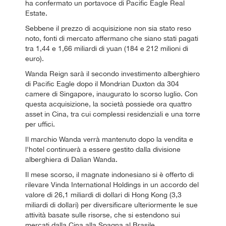
ha confermato un portavoce di Pacific Eagle Real
Estate.
Sebbene il prezzo di acquisizione non sia stato reso
noto, fonti di mercato affermano che siano stati pagati
tra 1,44 e 1,66 miliardi di yuan (184 e 212 milioni di
euro).
Wanda Reign sarà il secondo investimento alberghiero
di Pacific Eagle dopo il Mondrian Duxton da 304
camere di Singapore, inaugurato lo scorso luglio. Con
questa acquisizione, la società possiede ora quattro
asset in Cina, tra cui complessi residenziali e una torre
per uffici.
Il marchio Wanda verrà mantenuto dopo la vendita e
l'hotel continuerà a essere gestito dalla divisione
alberghiera di Dalian Wanda.
Il mese scorso, il magnate indonesiano si è offerto di
rilevare Vinda International Holdings in un accordo del
valore di 26,1 miliardi di dollari di Hong Kong (3,3
miliardi di dollari) per diversificare ulteriormente le sue
attività basate sulle risorse, che si estendono sui
mercati dalla Cina alla Spagna al Brasile.