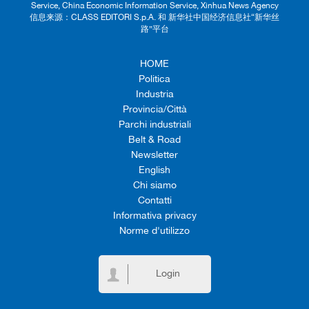
Service, China Economic Information Service, Xinhua News Agency
信息来源：CLASS EDITORI S.p.A. 和 新华社中国经济信息社“新华丝
路”平台
HOME
Politica
Industria
Provincia/Città
Parchi industriali
Belt & Road
Newsletter
English
Chi siamo
Contatti
Informativa privacy
Norme d'utilizzo
Login