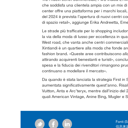
che soddisfa una clientela ampia con un mix di b
center offre una piattaforma per i marchi loca
del 2024 è prevista l’apertura di nuovi centri 
di spazio retail», aggiunge Erika Andreetta, Eme
Le strade più trafficate per lo shopping includ
la via della moda di lusso per eccellenza in qu
West road, che vanta anche centri commerciali 
Xintiandi è un quartiere alla moda che fonde ar
fashion brand. «Queste aree contribuiscono al
attirando acquirenti benestanti e turisti», conclu
spesa e la fiducia dei rivenditori rimangono prude
continuano a modellare il mercato».
Da quando è stata lanciata la strategia First in S
aumentata significativamente quest’anno. Risalg
Vuitton, Anta e Arc’teryx, mentre dall’inizio de
quali American Vintage, Anine Bing, Mugler e S
Fonti (
信息来源