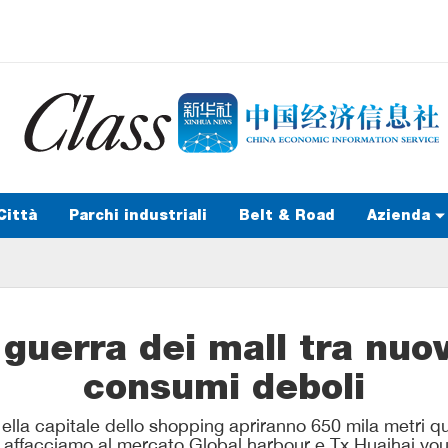
Città
Parchi industriali
Belt & Road
Azienda
 guerra dei mall tra nuo
consumi deboli
la capitale dello shopping apriranno 650 mila metri qua
 affacciamo al mercato Global harbour e Tx Huaihai yout