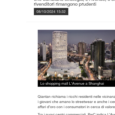
rivenditori rimangono prudenti
08/10/2024 15:32
Lo shopping mall L'Avenue a Shanghai
Qiantan richiama i ricchi residenti nelle vici
i giovani che amano lo streetwear e anche i cen
affari d’oro con i consumatori in cerca di valore
Tra i nuovi centri commerciali, PwC indica L’Av