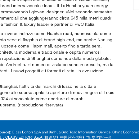
rand internazionali e locali. Il Tx Huaihai youth energy
li, promuovendo i giovani designer. «Nel secondo semestre
commerciali che aggiungeranno circa 645 mila metri quadri
a fashion & luxury leader e partner di PwC Italia.
ono invece indirizzi come Huaihai road, riconosciuta come
anto sede di flagship di brand high-end, ma anche Nanjing
upscale come l’Iapm mall, aperto fino a tarda sera.
chitettura moderna e tradizionale e ospita numerosi
la reputazione di Shanghai come hub della moda globale,
de Andreetta. «I numeri di visitatori sono in crescita, ma la
nti. I nuovi progetti e i formati di retail in evoluzione
hanghai, l’attività dei marchi di lusso nella città è
ono allo scorso aprile le aperture di nuovi negozi di Louis
l 2024 ci sono state prime aperture di marchi
upreme. (riproduzione riservata)
Source): Class Editori SpA and Xinhua Silk Road Information Service, China Econom
：CLASS EDITORI S.p.A. 和 新华社中国经济信息社“新华丝路”平台