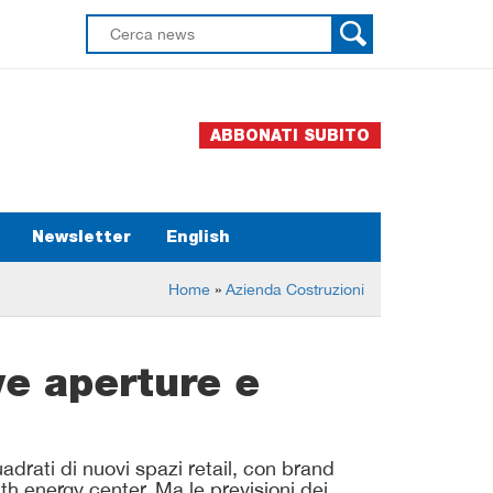
ABBONATI SUBITO
Newsletter
English
Home
»
Azienda Costruzioni
ve aperture e
drati di nuovi spazi retail, con brand
h energy center. Ma le previsioni dei