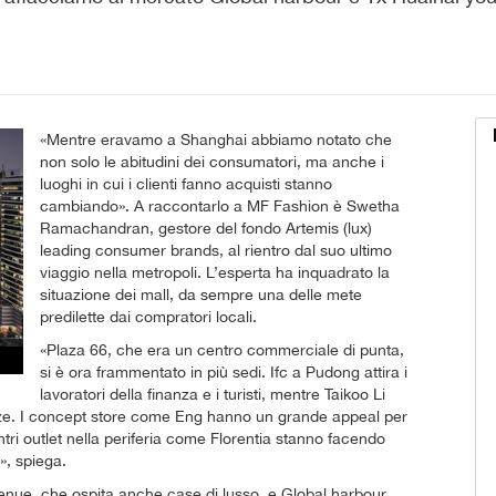
«Mentre eravamo a Shanghai abbiamo notato che
non solo le abitudini dei consumatori, ma anche i
luoghi in cui i clienti fanno acquisti stanno
cambiando». A raccontarlo a MF Fashion è Swetha
Ramachandran, gestore del fondo Artemis (lux)
leading consumer brands, al rientro dal suo ultimo
viaggio nella metropoli. L’esperta ha inquadrato la
situazione dei mall, da sempre una delle mete
predilette dai compratori locali.
«Plaza 66, che era un centro commerciale di punta,
si è ora frammentato in più sedi. Ifc a Pudong attira i
lavoratori della finanza e i turisti, mentre Taikoo Li
nanze. I concept store come Eng hanno un grande appeal per
tri outlet nella periferia come Florentia stanno facendo
», spiega.
enue, che ospita anche case di lusso, e Global harbour,