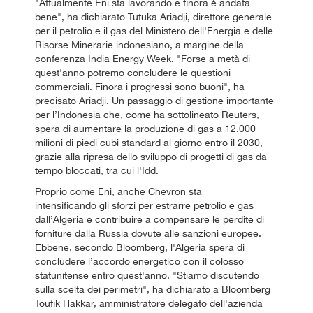
"Attualmente Eni sta lavorando e finora è andata
bene", ha dichiarato Tutuka Ariadji, direttore generale
per il petrolio e il gas del Ministero dell'Energia e delle
Risorse Minerarie indonesiano, a margine della
conferenza India Energy Week. "Forse a metà di
quest'anno potremo concludere le questioni
commerciali. Finora i progressi sono buoni", ha
precisato Ariadji. Un passaggio di gestione importante
per l’Indonesia che, come ha sottolineato Reuters,
spera di aumentare la produzione di gas a 12.000
milioni di piedi cubi standard al giorno entro il 2030,
grazie alla ripresa dello sviluppo di progetti di gas da
tempo bloccati, tra cui l'Idd.
Proprio come Eni, anche Chevron sta
intensificando gli sforzi per estrarre petrolio e gas
dall’Algeria e contribuire a compensare le perdite di
forniture dalla Russia dovute alle sanzioni europee.
Ebbene, secondo Bloomberg, l'Algeria spera di
concludere l’accordo energetico con il colosso
statunitense entro quest'anno. "Stiamo discutendo
sulla scelta dei perimetri", ha dichiarato a Bloomberg
Toufik Hakkar, amministratore delegato dell'azienda