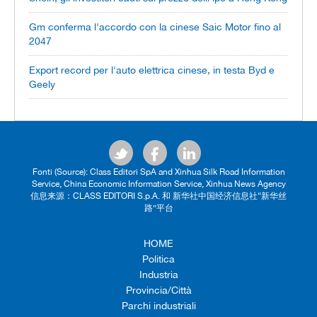
Gm conferma l'accordo con la cinese Saic Motor fino al
2047
Export record per l'auto elettrica cinese, in testa Byd e
Geely
Fonti (Source): Class Editori SpA and Xinhua Silk Road Information
Service, China Economic Information Service, Xinhua News Agency
信息来源：CLASS EDITORI S.p.A. 和 新华社中国经济信息社“新华丝
路”平台
HOME
Politica
Industria
Provincia/Città
Parchi industriali