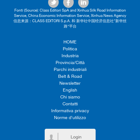
Fonti (Source): Class Editori SpA and Xinhua Silk Road Information
Service, China Economic Information Service, Xinhua News Agency
信息来源：CLASS EDITORI S.p.A. 和 新华社中国经济信息社“新华丝
路”平台
HOME
Politica
Industria
Provincia/Città
Parchi industriali
Belt & Road
Newsletter
English
Chi siamo
Contatti
Informativa privacy
Norme d'utilizzo
Login