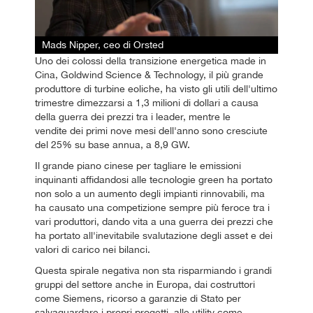
Mads Nipper, ceo di Orsted
Uno dei colossi della transizione energetica made in
Cina, Goldwind Science & Technology, il più grande
produttore di turbine eoliche, ha visto gli utili dell'ultimo
trimestre dimezzarsi a 1,3 milioni di dollari a causa
della guerra dei prezzi tra i leader, mentre le
vendite dei primi nove mesi dell'anno sono cresciute
del 25% su base annua, a 8,9 GW.
Il grande piano cinese per tagliare le emissioni
inquinanti affidandosi alle tecnologie green ha portato
non solo a un aumento degli impianti rinnovabili, ma
ha causato una competizione sempre più feroce tra i
vari produttori, dando vita a una guerra dei prezzi che
ha portato all'inevitabile svalutazione degli asset e dei
valori di carico nei bilanci.
Questa spirale negativa non sta risparmiando i grandi
gruppi del settore anche in Europa, dai costruttori
come Siemens, ricorso a garanzie di Stato per
salvaguardare i propri progetti, alle utility come