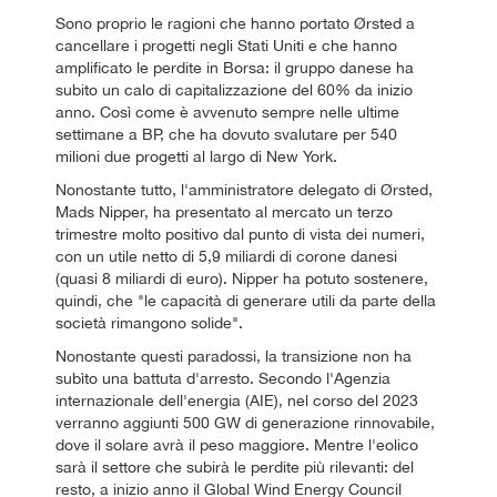
Sono proprio le ragioni che hanno portato Ørsted a
cancellare i progetti negli Stati Uniti e che hanno
amplificato le perdite in Borsa: il gruppo danese ha
subito un calo di capitalizzazione del 60% da inizio
anno. Così come è avvenuto sempre nelle ultime
settimane a BP, che ha dovuto svalutare per 540
milioni due progetti al largo di New York.
Nonostante tutto, l'amministratore delegato di Ørsted,
Mads Nipper, ha presentato al mercato un terzo
trimestre molto positivo dal punto di vista dei numeri,
con un utile netto di 5,9 miliardi di corone danesi
(quasi 8 miliardi di euro). Nipper ha potuto sostenere,
quindi, che "le capacità di generare utili da parte della
società rimangono solide".
Nonostante questi paradossi, la transizione non ha
subìto una battuta d'arresto. Secondo l'Agenzia
internazionale dell'energia (AIE), nel corso del 2023
verranno aggiunti 500 GW di generazione rinnovabile,
dove il solare avrà il peso maggiore. Mentre l'eolico
sarà il settore che subirà le perdite più rilevanti: del
resto, a inizio anno il Global Wind Energy Council