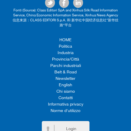
Fonti (Source): Class Editori SpA and Xinhua Silk Road Information
Service, China Economic Information Service, Xinhua News Agency
信息来源：CLASS EDITORI S.p.A. 和 新华社中国经济信息社“新华丝
路”平台
HOME
Politica
Industria
Provincia/Città
Parchi industriali
Belt & Road
Newsletter
English
Chi siamo
Contatti
Informativa privacy
Norme d'utilizzo
Login