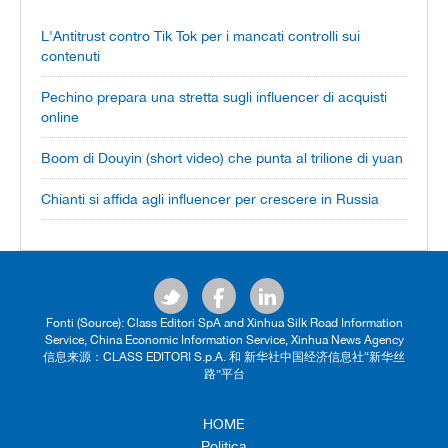
L'Antitrust contro Tik Tok per i mancati controlli sui
contenuti
Pechino prepara una stretta sugli influencer di acquisti
online
Boom di Douyin (short video) che punta al trilione di yuan
Chianti si affida agli influencer per crescere in Russia
Fonti (Source): Class Editori SpA and Xinhua Silk Road Information
Service, China Economic Information Service, Xinhua News Agency
信息来源：CLASS EDITORI S.p.A. 和 新华社中国经济信息社“新华丝
路”平台
HOME
Politica