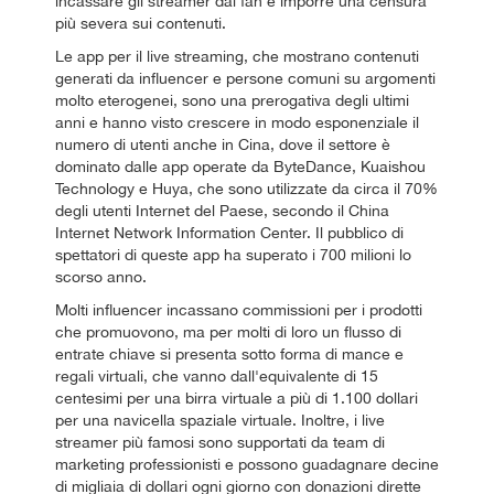
incassare gli streamer dai fan e imporre una censura
più severa sui contenuti.
Le app per il live streaming, che mostrano contenuti
generati da influencer e persone comuni su argomenti
molto eterogenei, sono una prerogativa degli ultimi
anni e hanno visto crescere in modo esponenziale il
numero di utenti anche in Cina, dove il settore è
dominato dalle app operate da ByteDance, Kuaishou
Technology e Huya, che sono utilizzate da circa il 70%
degli utenti Internet del Paese, secondo il China
Internet Network Information Center. Il pubblico di
spettatori di queste app ha superato i 700 milioni lo
scorso anno.
Molti influencer incassano commissioni per i prodotti
che promuovono, ma per molti di loro un flusso di
entrate chiave si presenta sotto forma di mance e
regali virtuali, che vanno dall'equivalente di 15
centesimi per una birra virtuale a più di 1.100 dollari
per una navicella spaziale virtuale. Inoltre, i live
streamer più famosi sono supportati da team di
marketing professionisti e possono guadagnare decine
di migliaia di dollari ogni giorno con donazioni dirette