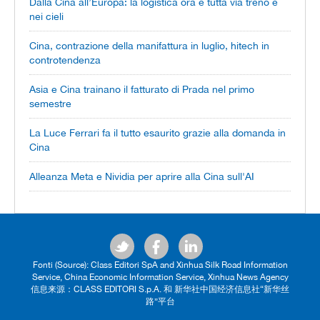
Dalla Cina all’Europa: la logistica ora è tutta via treno e
nei cieli
Cina, contrazione della manifattura in luglio, hitech in
controtendenza
Asia e Cina trainano il fatturato di Prada nel primo
semestre
La Luce Ferrari fa il tutto esaurito grazie alla domanda in
Cina
Alleanza Meta e Nividia per aprire alla Cina sull'AI
Fonti (Source): Class Editori SpA and Xinhua Silk Road Information
Service, China Economic Information Service, Xinhua News Agency
信息来源：CLASS EDITORI S.p.A. 和 新华社中国经济信息社“新华丝
路”平台