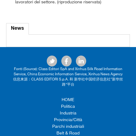
lavoratori del settore. (riproduzione riservata)
News
Fonti (Source): Class Editori SpA and Xinhua Silk Road Information
Service, China Economic Information Service, Xinhua News Agency
信息来源：CLASS EDITORI S.p.A. 和 新华社中国经济信息社“新华丝
路”平台
HOME
Politica
Industria
Provincia/Città
Parchi industriali
Belt & Road