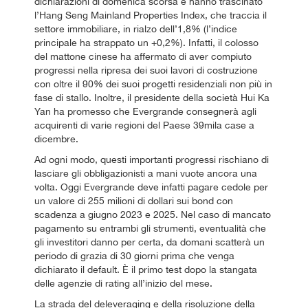
dichiarazioni di domenica scorsa e hanno trascinato
l’Hang Seng Mainland Properties Index, che traccia il
settore immobiliare, in rialzo dell’1,8% (l’indice
principale ha strappato un +0,2%). Infatti, il colosso
del mattone cinese ha affermato di aver compiuto
progressi nella ripresa dei suoi lavori di costruzione
con oltre il 90% dei suoi progetti residenziali non più in
fase di stallo. Inoltre, il presidente della società Hui Ka
Yan ha promesso che Evergrande consegnerà agli
acquirenti di varie regioni del Paese 39mila case a
dicembre.
Ad ogni modo, questi importanti progressi rischiano di
lasciare gli obbligazionisti a mani vuote ancora una
volta. Oggi Evergrande deve infatti pagare cedole per
un valore di 255 milioni di dollari sui bond con
scadenza a giugno 2023 e 2025. Nel caso di mancato
pagamento su entrambi gli strumenti, eventualità che
gli investitori danno per certa, da domani scatterà un
periodo di grazia di 30 giorni prima che venga
dichiarato il default. È il primo test dopo la stangata
delle agenzie di rating all’inizio del mese.
La strada del deleveraging e della risoluzione della