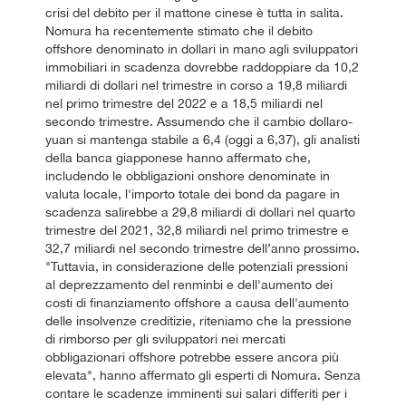
crisi del debito per il mattone cinese è tutta in salita.
Nomura ha recentemente stimato che il debito
offshore denominato in dollari in mano agli sviluppatori
immobiliari in scadenza dovrebbe raddoppiare da 10,2
miliardi di dollari nel trimestre in corso a 19,8 miliardi
nel primo trimestre del 2022 e a 18,5 miliardi nel
secondo trimestre. Assumendo che il cambio dollaro-
yuan si mantenga stabile a 6,4 (oggi a 6,37), gli analisti
della banca giapponese hanno affermato che,
includendo le obbligazioni onshore denominate in
valuta locale, l'importo totale dei bond da pagare in
scadenza salirebbe a 29,8 miliardi di dollari nel quarto
trimestre del 2021, 32,8 miliardi nel primo trimestre e
32,7 miliardi nel secondo trimestre dell’anno prossimo.
"Tuttavia, in considerazione delle potenziali pressioni
al deprezzamento del renminbi e dell'aumento dei
costi di finanziamento offshore a causa dell'aumento
delle insolvenze creditizie, riteniamo che la pressione
di rimborso per gli sviluppatori nei mercati
obbligazionari offshore potrebbe essere ancora più
elevata", hanno affermato gli esperti di Nomura. Senza
contare le scadenze imminenti sui salari differiti per i