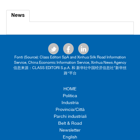
News
Fonti (Source): Class Editori SpA and Xinhua Silk Road Information
Service, China Economic Information Service, Xinhua News Agency
信息来源：CLASS EDITORI S.p.A. 和 新华社中国经济信息社“新华丝
路”平台
HOME
Politica
Industria
Provincia/Città
Parchi industriali
Belt & Road
Newsletter
English