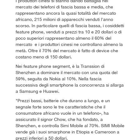
I produttori cinesi si stanno dando battaglia nel
mercato dei telefoni di fascia bassa e media, che
rappresentano ancora la quasi totalità del mercato
africano, 215 milioni di apparecchi venduti l'anno
scorso. In particolare quelli di fascia bassa, i cosiddetti
feature phone, venduti a prezzi tra 10 e 20 dollari o di
poco superiori rappresentano almeno il 60% del
mercato e i produttori cinesi ne controllano almeno la
metà. Oltre il 70% del mercato è fatto di device che
costano meno di 150 dollari.
Nei feature phone segment, è la Transsion di
Shenzhen a dominare il mercato con una quota del
59%, seguita da Nokia al 10%. Nella fascia
successiva degli smartphone la concorrenza si allarga
a Samsung e Huawei.
"Prezzi bassi, batterie che durano a lungo, e un
segnale forte sono le tre caratteristiche che il
consumatore africano vuole in un telefono», ha
assicurato il signor Chow, che ha fondato, a
Shenzhen, e controlla Simi Mobile al 70%. SIMI Mobile
vende già i suoi smarphone in Etiopia e Cameroon a
prezzi inferiori a 50 dollari.