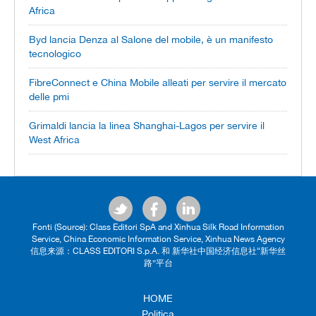
Africa
Byd lancia Denza al Salone del mobile, è un manifesto
tecnologico
FibreConnect e China Mobile alleati per servire il mercato
delle pmi
Grimaldi lancia la linea Shanghai-Lagos per servire il
West Africa
Fonti (Source): Class Editori SpA and Xinhua Silk Road Information
Service, China Economic Information Service, Xinhua News Agency
信息来源：CLASS EDITORI S.p.A. 和 新华社中国经济信息社“新华丝
路”平台
HOME
Politica