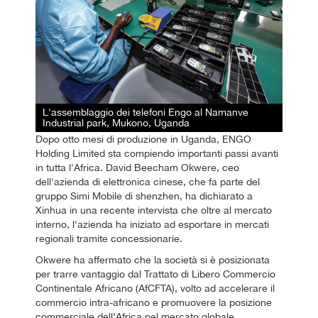
L'assemblaggio dei telefoni Engo al Namanve
Industrial park, Mukono, Uganda
Dopo otto mesi di produzione in Uganda, ENGO
Holding Limited sta compiendo importanti passi avanti
in tutta l'Africa. David Beecham Okwere, ceo
dell'azienda di elettronica cinese, che fa parte del
gruppo Simi Mobile di shenzhen, ha dichiarato a
Xinhua in una recente intervista che oltre al mercato
interno, l'azienda ha iniziato ad esportare in mercati
regionali tramite concessionarie.
Okwere ha affermato che la società si è posizionata
per trarre vantaggio dal Trattato di Libero Commercio
Continentale Africano (AfCFTA), volto ad accelerare il
commercio intra-africano e promuovere la posizione
commerciale dell'Africa nel mercato globale.