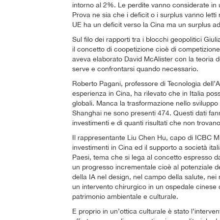
intorno al 2%. Le perdite vanno considerate in
Prova ne sia che i deficit o i surplus vanno let
UE ha un deficit verso la Cina ma un surplus ad o
Sul filo dei rapporti tra i blocchi geopolitici Gi
il concetto di coopetizione cioè di competizio
aveva elaborato David McAlister con la teoria
serve e confrontarsi quando necessario.
Roberto Pagani, professore di Tecnologia dell’A
esperienza in Cina, ha rilevato che in Italia p
globali. Manca la trasformazione nello sviluppo 
Shanghai ne sono presenti 474. Questi dati fanno
investimenti e di quanti risultati che non trova
Il rappresentante Liu Chen Hu, capo di ICBC Mil
investimenti in Cina ed il supporto a società ita
Paesi, tema che si lega al concetto espresso d
un progresso incrementale cioè al potenziale del
della IA nel design, nel campo della salute, nei
un intervento chirurgico in un ospedale cinese 
patrimonio ambientale e culturale.
E proprio in un’ottica culturale è stato l’interv