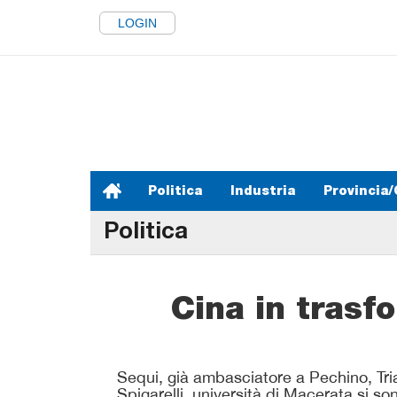
LOGIN
Politica
Industria
Provincia/
Politica
Cina in trasf
Sequi, già ambasciatore a Pechino, Tria,
Spigarelli, università di Macerata si s