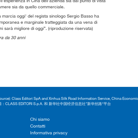
l’esperienza in Cina dell'azienda sia dal punto di vista
shmere sia da quello commerciale.
nga marcia oggi' del regista sinologo Sergio Basso ha
emporanea e marginale tratteggiata da una vena di
arà migliore di oggi”. (riproduzione riservata)
ra da 30 anni
Source): Class Editori SpA and Xinhua Silk Road Information Service, China Econom
：CLASS EDITORI S.p.A. 和 新华社中国经济信息社“新华丝路”平台
Chi siamo
Contatti
Informativa privacy