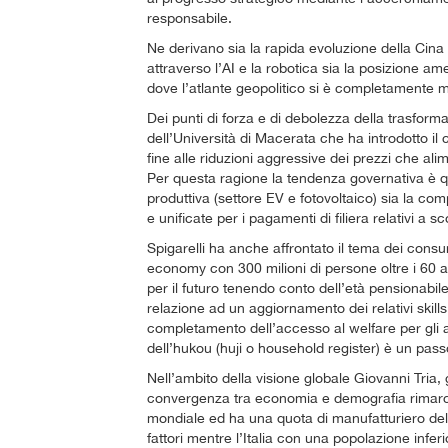
responsabile.
Ne derivano sia la rapida evoluzione della Cina 
attraverso l’AI e la robotica sia la posizione a
dove l’atlante geopolitico si è completamente m
Dei punti di forza e di debolezza della trasform
dell’Università di Macerata che ha introdotto il
fine alle riduzioni aggressive dei prezzi che 
Per questa ragione la tendenza governativa è q
produttiva (settore EV e fotovoltaico) sia la co
e unificate per i pagamenti di filiera relativi a sc
Spigarelli ha anche affrontato il tema dei consu
economy con 300 milioni di persone oltre i 60 an
per il futuro tenendo conto dell’età pensionab
relazione ad un aggiornamento dei relativi skills
completamento dell’accesso al welfare per gli alt
dell’hukou (huji o household register) è un pass
Nell’ambito della visione globale Giovanni Tria
convergenza tra economia e demografia rimarc
mondiale ed ha una quota di manufatturiero de
fattori mentre l’Italia con una popolazione infe