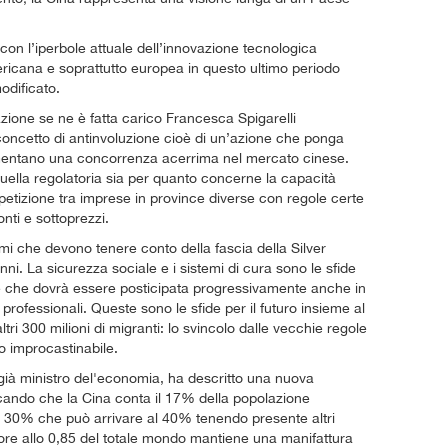
con l’iperbole attuale dell’innovazione tecnologica
mericana e soprattutto europea in questo ultimo periodo
odificato.
azione se ne è fatta carico Francesca Spigarelli
 concetto di antinvoluzione cioè di un’azione che ponga
alimentano una concorrenza acerrima nel mercato cinese.
uella regolatoria sia per quanto concerne la capacità
mpetizione tra imprese in province diverse con regole certe
onti e sottoprezzi.
mi che devono tenere conto della fascia della Silver
ni. La sicurezza sociale e i sistemi di cura sono le sfide
ile che dovrà essere posticipata progressivamente anche in
 professionali. Queste sono le sfide per il futuro insieme al
ri 300 milioni di migranti: lo svincolo dalle vecchie regole
o improcastinabile.
, già ministro del'economia, ha descritto una nuova
ando che la Cina conta il 17% della popolazione
l 30% che può arrivare al 40% tenendo presente altri
riore allo 0,85 del totale mondo mantiene una manifattura