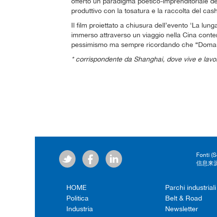
offerto un paradigma poetico-imprenditoriale del
produttivo con la tosatura e la raccolta del ca
Il film proiettato a chiusura dell’evento 'La lu
immerso attraverso un viaggio nella Cina cont
pessimismo ma sempre ricordando che “Domani s
* corrispondente da Shanghai, dove vive e lavo
Fonti (
信息来源
HOME
Parchi industriali
Politica
Belt & Road
Industria
Newsletter