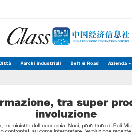
Città
Parchi industriali
Belt & Road
Azienda
ormazione, tra super pro
involuzione
 ex ministro dell'economia, Noci, prorettore di Poli Mila
ono confrontati su come interpretare l'evoluzione recen