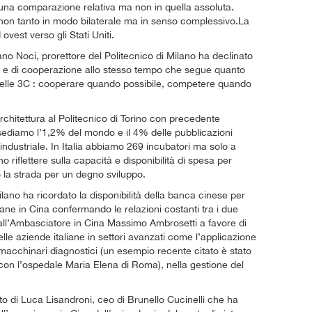
 una comparazione relativa ma non in quella assoluta.
ti non tanto in modo bilaterale ma in senso complessivo.La
vest verso gli Stati Uniti.
uliano Noci, prorettore del Politecnico di Milano ha declinato
ne e di cooperazione allo stesso tempo che segue quanto
 delle 3C : cooperare quando possibile, competere quando
rchitettura al Politecnico di Torino con precedente
ossediamo l’1,2% del mondo e il 4% delle pubblicazioni
industriale. In Italia abbiamo 269 incubatori ma solo a
 riflettere sulla capacità e disponibilità di spesa per
no la strada per un degno sviluppo.
ano ha ricordato la disponibilità della banca cinese per
liane in Cina confermando le relazioni costanti tra i due
all’Ambasciatore in Cina Massimo Ambrosetti a favore di
le aziende italiane in settori avanzati come l’applicazione
 macchinari diagnostici (un esempio recente citato è stato
con l’ospedale Maria Elena di Roma), nella gestione del
ento di Luca Lisandroni, ceo di Brunello Cucinelli che ha