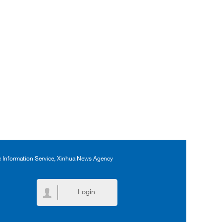
ic Information Service, Xinhua News Agency
Login