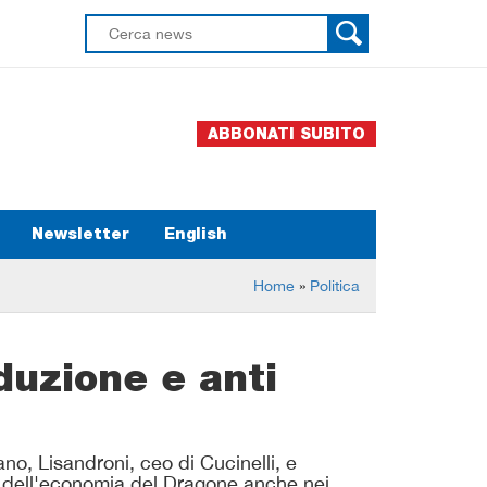
ABBONATI SUBITO
Newsletter
English
Home
»
Politica
duzione e anti
no, Lisandroni, ceo di Cucinelli, e
te dell'economia del Dragone anche nei