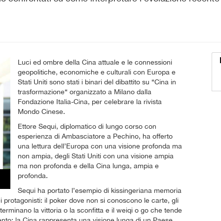
Luci ed ombre della Cina attuale e le connessioni
geopolitiche, economiche e culturali con Europa e
Stati Uniti sono stati i binari del dibattito su “Cina in
trasformazione“ organizzato a Milano dalla
Fondazione Italia-Cina, per celebrare la rivista
Mondo Cinese.
Ettore Sequi, diplomatico di lungo corso con
esperienza di Ambasciatore a Pechino, ha offerto
una lettura dell’Europa con una visione profonda ma
non ampia, degli Stati Uniti con una visione ampia
ma non profonda e della Cina lunga, ampia e
profonda.
Sequi ha portato l’esempio di kissingeriana memoria
i protagonisti: il poker dove non si conoscono le carte, gli
erminano la vittoria o la sconfitta e il weiqi o go che tende
nto; la Cina rappresenta una visione lunga di un Paese