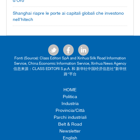
d'Oro
Shanghai riapre le porte ai capitali globali che investono
nell'hitech
Fonti (Source): Class Editori SpA and Xinhua Silk Road Information
Service, China Economic Information Service, Xinhua News Agency
信息来源：CLASS EDITORI S.p.A. 和 新华社中国经济信息社“新华丝
路”平台
HOME
Politica
Industria
Provincia/Città
Parchi industriali
Belt & Road
Newsletter
English