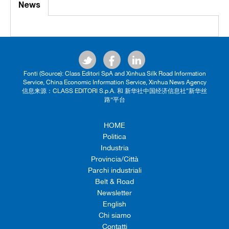
News
Fonti (Source): Class Editori SpA and Xinhua Silk Road Information
Service, China Economic Information Service, Xinhua News Agency
信息来源：CLASS EDITORI S.p.A. 和 新华社中国经济信息社“新华丝
路”平台
HOME
Politica
Industria
Provincia/Città
Parchi industriali
Belt & Road
Newsletter
English
Chi siamo
Contatti