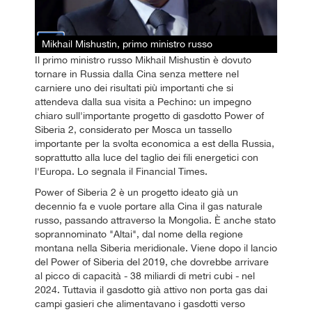
Mikhail Mishustin, primo ministro russo
Il primo ministro russo Mikhail Mishustin è dovuto
tornare in Russia dalla Cina senza mettere nel
carniere uno dei risultati più importanti che si
attendeva dalla sua visita a Pechino: un impegno
chiaro sull'importante progetto di gasdotto Power of
Siberia 2, considerato per Mosca un tassello
importante per la svolta economica a est della Russia,
soprattutto alla luce del taglio dei fili energetici con
l'Europa. Lo segnala il Financial Times.
Power of Siberia 2 è un progetto ideato già un
decennio fa e vuole portare alla Cina il gas naturale
russo, passando attraverso la Mongolia. È anche stato
soprannominato "Altai", dal nome della regione
montana nella Siberia meridionale. Viene dopo il lancio
del Power of Siberia del 2019, che dovrebbe arrivare
al picco di capacità - 38 miliardi di metri cubi - nel
2024. Tuttavia il gasdotto già attivo non porta gas dai
campi gasieri che alimentavano i gasdotti verso