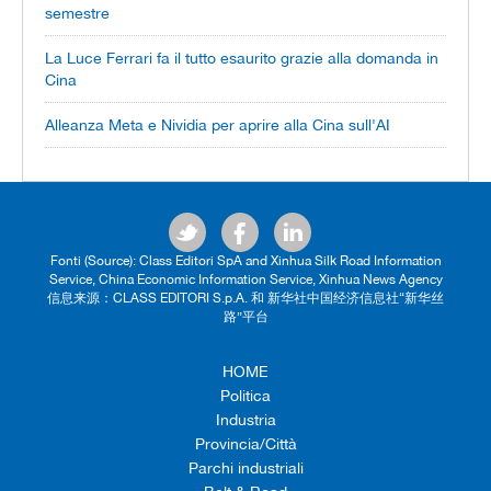
semestre
La Luce Ferrari fa il tutto esaurito grazie alla domanda in
Cina
Alleanza Meta e Nividia per aprire alla Cina sull'AI
Fonti (Source): Class Editori SpA and Xinhua Silk Road Information
Service, China Economic Information Service, Xinhua News Agency
信息来源：CLASS EDITORI S.p.A. 和 新华社中国经济信息社“新华丝
路”平台
HOME
Politica
Industria
Provincia/Città
Parchi industriali