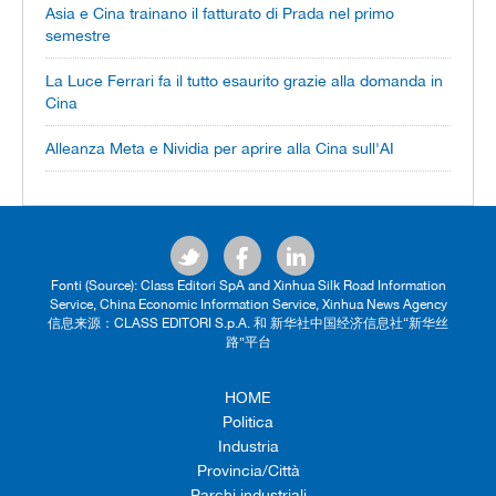
Asia e Cina trainano il fatturato di Prada nel primo
semestre
La Luce Ferrari fa il tutto esaurito grazie alla domanda in
Cina
Alleanza Meta e Nividia per aprire alla Cina sull'AI
Fonti (Source): Class Editori SpA and Xinhua Silk Road Information
Service, China Economic Information Service, Xinhua News Agency
信息来源：CLASS EDITORI S.p.A. 和 新华社中国经济信息社“新华丝
路”平台
HOME
Politica
Industria
Provincia/Città
Parchi industriali