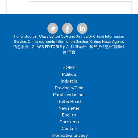
Fonti (Source): Class Editori SpA and Xinhua Silk Road Information
Service, China Economic Information Service, Xinhua News Agency
信息来源：CLASS EDITORI S.p.A. 和 新华社中国经济信息社“新华丝
路”平台
HOME
Politica
Industria
Provincia/Città
Parchi industriali
Belt & Road
Newsletter
English
Chi siamo
Contatti
Informativa privacy