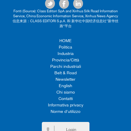
Fonti (Source): Class Editori SpA and Xinhua Silk Road Information
Service, China Economic Information Service, Xinhua News Agency
信息来源：CLASS EDITORI S.p.A. 和 新华社中国经济信息社“新华丝
路”平台
HOME
Politica
Industria
Provincia/Città
Parchi industriali
Belt & Road
Newsletter
English
Chi siamo
Contatti
Informativa privacy
Norme d'utilizzo
Login