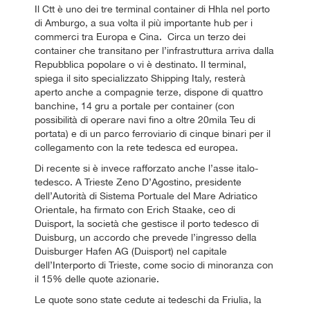
Il Ctt è uno dei tre terminal container di Hhla nel porto
di Amburgo, a sua volta il più importante hub per i
commerci tra Europa e Cina. Circa un terzo dei
container che transitano per l’infrastruttura arriva dalla
Repubblica popolare o vi è destinato. Il terminal,
spiega il sito specializzato Shipping Italy, resterà
aperto anche a compagnie terze, dispone di quattro
banchine, 14 gru a portale per container (con
possibilità di operare navi fino a oltre 20mila Teu di
portata) e di un parco ferroviario di cinque binari per il
collegamento con la rete tedesca ed europea.
Di recente si è invece rafforzato anche l’asse italo-
tedesco. A Trieste Zeno D’Agostino, presidente
dell’Autorità di Sistema Portuale del Mare Adriatico
Orientale, ha firmato con Erich Staake, ceo di
Duisport, la società che gestisce il porto tedesco di
Duisburg, un accordo che prevede l’ingresso della
Duisburger Hafen AG (Duisport) nel capitale
dell’Interporto di Trieste, come socio di minoranza con
il 15% delle quote azionarie.
Le quote sono state cedute ai tedeschi da Friulia, la