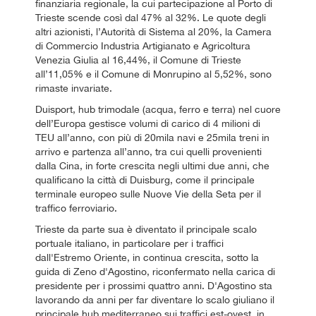
finanziaria regionale, la cui partecipazione al Porto di
Trieste scende così dal 47% al 32%. Le quote degli
altri azionisti, l’Autorità di Sistema al 20%, la Camera
di Commercio Industria Artigianato e Agricoltura
Venezia Giulia al 16,44%, il Comune di Trieste
all’11,05% e il Comune di Monrupino al 5,52%, sono
rimaste invariate.
Duisport, hub trimodale (acqua, ferro e terra) nel cuore
dell’Europa gestisce volumi di carico di 4 milioni di
TEU all’anno, con più di 20mila navi e 25mila treni in
arrivo e partenza all’anno, tra cui quelli provenienti
dalla Cina, in forte crescita negli ultimi due anni, che
qualificano la città di Duisburg, come il principale
terminale europeo sulle Nuove Vie della Seta per il
traffico ferroviario.
Trieste da parte sua è diventato il principale scalo
portuale italiano, in particolare per i traffici
dall'Estremo Oriente, in continua crescita, sotto la
guida di Zeno d'Agostino, riconfermato nella carica di
presidente per i prossimi quattro anni. D'Agostino sta
lavorando da anni per far diventare lo scalo giuliano il
principale hub mediterraneo sui traffici est-ovest, in