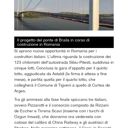
Il progetto del ponte di Braila in corso di
costruzione in Romania
Si aprono nuove opportunità in Romania per i
costruttori italiani. L’ultima riguarda la costruzione dei
123 chilometri dell’autostrada Sibiu-Pitesti, suddivisa in
cinque lotti. Conclusa la gara d’appalto per il quinto
lotto, aggiudicata da Astaldi (la firma è attesa a fine
mese), è partita quella per il quarto lotto, che
collegherà il Comune di Tigveni a quello di Curtea de
Arges.
Tra gli ammessi alla fase finale spiccano tre italiani,
ovvero Pizzarotti e il consorzio composto da Rizzani
de Eccher e Tirrena Scavi (insieme con i turchi di
Ozgun Insaat), che dovranno ora vedersela con
colossi del calibro di China Railway e gli austriaci di
Strabag. Nelle prossime settimane, il Cnair, la Società