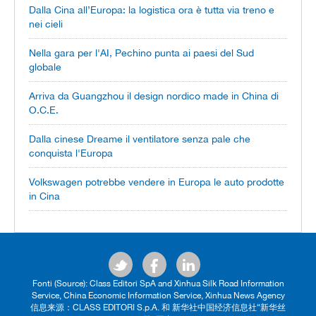
Dalla Cina all’Europa: la logistica ora è tutta via treno e
nei cieli
Nella gara per l'AI, Pechino punta ai paesi del Sud
globale
Arriva da Guangzhou il design nordico made in China di
O.C.E.
Dalla cinese Dreame il ventilatore senza pale che
conquista l'Europa
Volkswagen potrebbe vendere in Europa le auto prodotte
in Cina
Fonti (Source): Class Editori SpA and Xinhua Silk Road Information
Service, China Economic Information Service, Xinhua News Agency
信息来源：CLASS EDITORI S.p.A. 和 新华社中国经济信息社“新华丝