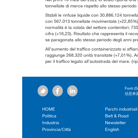
tonnellate di merce rispetto allo stesso periodo
Stabili le rinfuse liquide con 30.886.124 tonnella
con 567.013 tonnellate movimentate (+22,85%). U
normalità è la volata del settore contenitori: 
cifra (+16,23). Risultato che rappresenta il rec
se paragonata allo stesso periodo degli anni pr
All’aumento del traffico containerizzato si affi
raggiunge 268.320 unità transitate (+7,01%). A
per il traffico legato all’autostrada del mare. (r
Fonti (
信息来源
HOME
Parchi industriali
Politica
Belt & Road
Industria
Newsletter
Provincia/Città
English