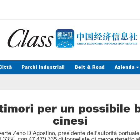
Città
Parchi industriali
Belt & Road
Azienda
timori per un possibile 
cinesi
verte Zeno D'Agostino, presidente dell'autorità portuale
4,33%, con 47.479.335 di tonnellate di merce rispetto a