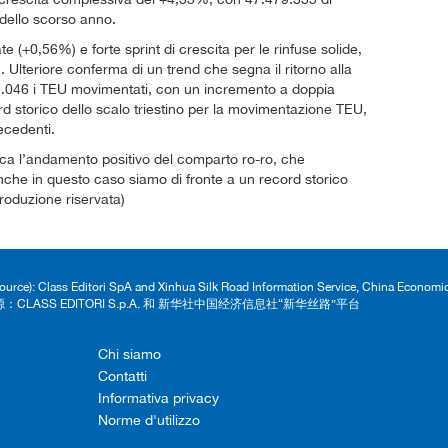
 dello scorso anno.
te (+0,56%) e forte sprint di crescita per le rinfuse solide,
lteriore conferma di un trend che segna il ritorno alla
735.046 i TEU movimentati, con un incremento a doppia
ord storico dello scalo triestino per la movimentazione TEU,
ecedenti.
anca l’andamento positivo del comparto ro-ro, che
nche in questo caso siamo di fronte a un record storico
iproduzione riservata)
Source): Class Editori SpA and Xinhua Silk Road Information Service, China Econom
：CLASS EDITORI S.p.A. 和 新华社中国经济信息社“新华丝路”平台
Chi siamo
Contatti
Informativa privacy
Norme d'utilizzo