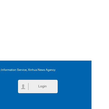
ic Information Service, Xinhua News Agency
Login