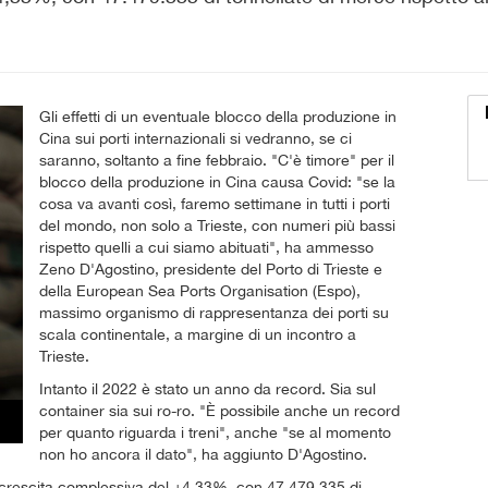
Gli effetti di un eventuale blocco della produzione in
Cina sui porti internazionali si vedranno, se ci
saranno, soltanto a fine febbraio. "C'è timore" per il
blocco della produzione in Cina causa Covid: "se la
cosa va avanti così, faremo settimane in tutti i porti
del mondo, non solo a Trieste, con numeri più bassi
rispetto quelli a cui siamo abituati", ha ammesso
Zeno D'Agostino, presidente del Porto di Trieste e
della European Sea Ports Organisation (Espo),
massimo organismo di rappresentanza dei porti su
scala continentale, a margine di un incontro a
Trieste.
Intanto il 2022 è stato un anno da record. Sia sul
container sia sui ro-ro. "È possibile anche un record
per quanto riguarda i treni", anche "se al momento
non ho ancora il dato", ha aggiunto D'Agostino.
a crescita complessiva del +4,33%, con 47.479.335 di