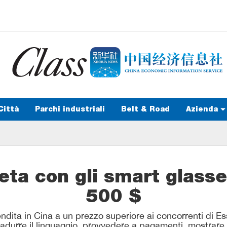
Città
Parchi industriali
Belt & Road
Azienda
eta con gli smart glasses
500 $
dita in Cina a un prezzo superiore ai concorrenti di Ess
radurre il linguaggio, provvedere a pagamenti, mostrar