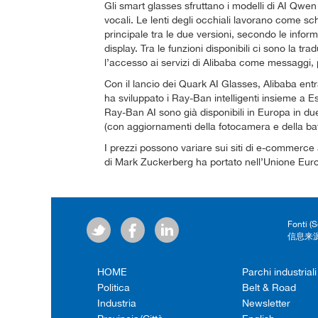
Gli smart glasses sfruttano i modelli di AI Qwen
vocali. Le lenti degli occhiali lavorano come sc
principale tra le due versioni, secondo le informa
display. Tra le funzioni disponibili ci sono la tr
l’accesso ai servizi di Alibaba come messaggi
Con il lancio dei Quark AI Glasses, Alibaba ent
ha sviluppato i Ray-Ban intelligenti insieme a Ess
Ray-Ban AI sono già disponibili in Europa in d
(con aggiornamenti della fotocamera e della batt
I prezzi possono variare sui siti di e-commerce
di Mark Zuckerberg ha portato nell’Unione Europe
Fonti (
信息来源
HOME
Parchi industriali
Politica
Belt & Road
Industria
Newsletter