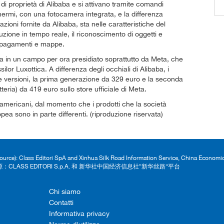
 di proprietà di Alibaba e si attivano tramite comandi
hermi, con una fotocamera integrata, e la differenza
zioni fornite da Alibaba, sta nelle caratteristiche del
aduzione in tempo reale, il riconoscimento di oggetti e
, pagamenti e mappe.
ra in un campo per ora presidiato soprattutto da Meta, che
ilor Luxottica. A differenza degli occhiali di Alibaba, i
ue versioni, la prima generazione da 329 euro e la seconda
eria) da 419 euro sullo store ufficiale di Meta.
 americani, dal momento che i prodotti che la società
a sono in parte differenti. (riproduzione riservata)
Source): Class Editori SpA and Xinhua Silk Road Information Service, China Econom
：CLASS EDITORI S.p.A. 和 新华社中国经济信息社“新华丝路”平台
Chi siamo
Contatti
Informativa privacy