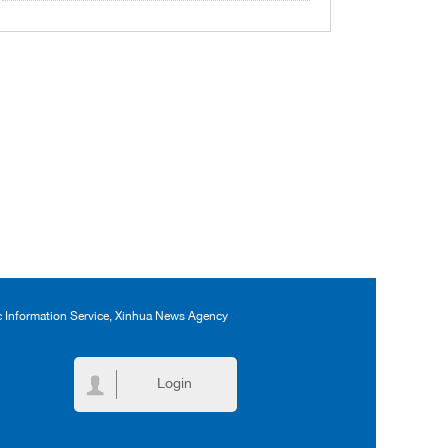
ic Information Service, Xinhua News Agency
Login