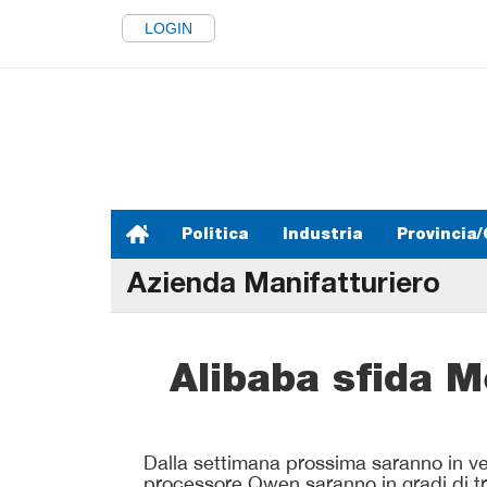
LOGIN
Politica
Industria
Provincia/
Azienda Manifatturiero
Alibaba sfida M
Dalla settimana prossima saranno in ven
processore Qwen saranno in gradi di t