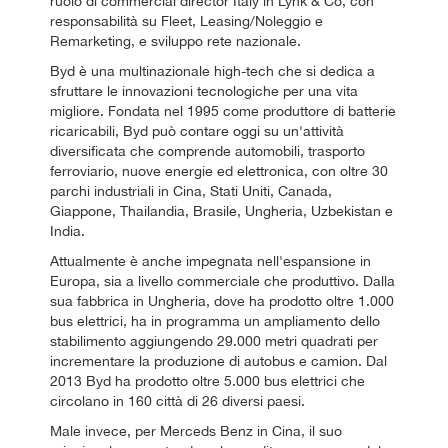
ruolo di commercial director Italy in Lynk & Co, con
responsabilità su Fleet, Leasing/Noleggio e
Remarketing, e sviluppo rete nazionale.
Byd è una multinazionale high-tech che si dedica a
sfruttare le innovazioni tecnologiche per una vita
migliore. Fondata nel 1995 come produttore di batterie
ricaricabili, Byd può contare oggi su un'attività
diversificata che comprende automobili, trasporto
ferroviario, nuove energie ed elettronica, con oltre 30
parchi industriali in Cina, Stati Uniti, Canada,
Giappone, Thailandia, Brasile, Ungheria, Uzbekistan e
India.
Attualmente è anche impegnata nell'espansione in
Europa, sia a livello commerciale che produttivo. Dalla
sua fabbrica in Ungheria, dove ha prodotto oltre 1.000
bus elettrici, ha in programma un ampliamento dello
stabilimento aggiungendo 29.000 metri quadrati per
incrementare la produzione di autobus e camion. Dal
2013 Byd ha prodotto oltre 5.000 bus elettrici che
circolano in 160 città di 26 diversi paesi.
Male invece, per Merceds Benz in Cina, il suo