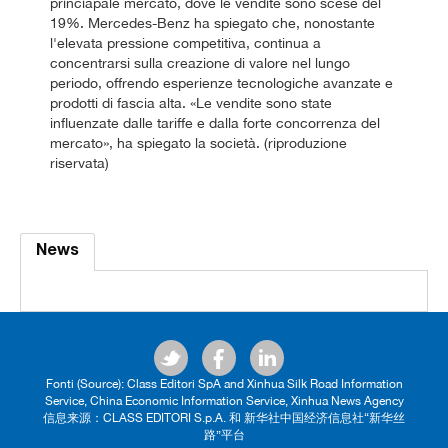
princiapale mercato, dove le vendite sono scese del
19%. Mercedes-Benz ha spiegato che, nonostante
l'elevata pressione competitiva, continua a
concentrarsi sulla creazione di valore nel lungo
periodo, offrendo esperienze tecnologiche avanzate e
prodotti di fascia alta. «Le vendite sono state
influenzate dalle tariffe e dalla forte concorrenza del
mercato», ha spiegato la società. (riproduzione
riservata)
News
Fonti (Source): Class Editori SpA and Xinhua Silk Road Information
Service, China Economic Information Service, Xinhua News Agency
信息来源：CLASS EDITORI S.p.A. 和 新华社中国经济信息社“新华丝
路”平台