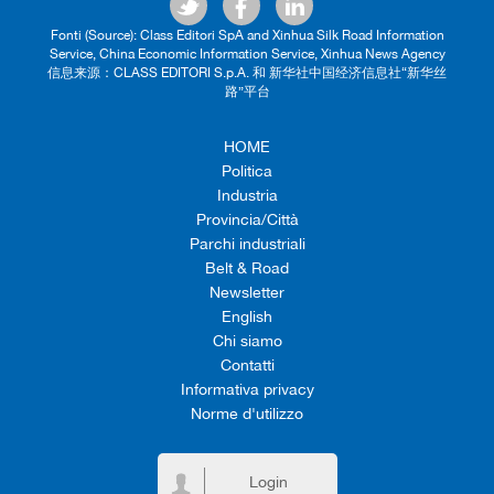
Fonti (Source): Class Editori SpA and Xinhua Silk Road Information
Service, China Economic Information Service, Xinhua News Agency
信息来源：CLASS EDITORI S.p.A. 和 新华社中国经济信息社“新华丝
路”平台
HOME
Politica
Industria
Provincia/Città
Parchi industriali
Belt & Road
Newsletter
English
Chi siamo
Contatti
Informativa privacy
Norme d'utilizzo
Login