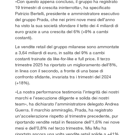
«Con questo appena concluso, il gruppo ha registrato
19 trimestri di crescita ininterrotta», ha specificato
Patrizio Bertelli, presidente e amministratore esecutivo
del gruppo Prada, che nei primi nove mesi dell’anno
ha visto la sua società sfondare il tetto dei 4 miliardi di
euro grazie a una crescita del 6% (+9% a cambi
costanti).
Le vendite retail del gruppo milanese sono ammontate
a 3,64 miliardi di euro, in salita del 9% a cambi
costanti trainate da like-for-like e full price. Il terzo
trimestre 2025 ha riportato un miglioramento dell’8%,
in linea con il secondo, a fronte di una base di
confronto sfidante, invariata tra i trimestri del 2024
(+18%).
«La nostra performance testimonia l’integrità dei nostri
marchi e l’esecuzione diligente e solida dei nostri
team», ha dichiarato l’amministratore delegato Andrea
Guerra. Il marchio ammiraglio, Prada, ha registrato
un’accelerazione rispetto al trimestre precedente, pur
riportando vendite retail in flessione dell’1,6% nei nove
mesi e dell’0,8% nel terzo trimestre. Miu Miu ha
riportato ancora una volta vendite retail solide a +41%,