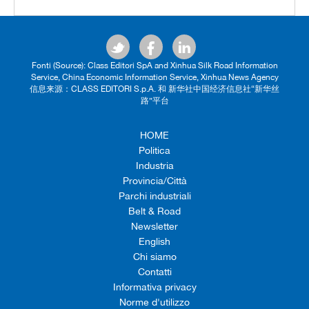
Fonti (Source): Class Editori SpA and Xinhua Silk Road Information
Service, China Economic Information Service, Xinhua News Agency
信息来源：CLASS EDITORI S.p.A. 和 新华社中国经济信息社“新华丝
路”平台
HOME
Politica
Industria
Provincia/Città
Parchi industriali
Belt & Road
Newsletter
English
Chi siamo
Contatti
Informativa privacy
Norme d'utilizzo