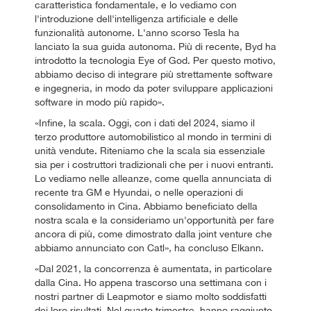
caratteristica fondamentale, e lo vediamo con
l'introduzione dell'intelligenza artificiale e delle
funzionalità autonome. L'anno scorso Tesla ha
lanciato la sua guida autonoma. Più di recente, Byd ha
introdotto la tecnologia Eye of God. Per questo motivo,
abbiamo deciso di integrare più strettamente software
e ingegneria, in modo da poter sviluppare applicazioni
software in modo più rapido».
«Infine, la scala. Oggi, con i dati del 2024, siamo il
terzo produttore automobilistico al mondo in termini di
unità vendute. Riteniamo che la scala sia essenziale
sia per i costruttori tradizionali che per i nuovi entranti.
Lo vediamo nelle alleanze, come quella annunciata di
recente tra GM e Hyundai, o nelle operazioni di
consolidamento in Cina. Abbiamo beneficiato della
nostra scala e la consideriamo un'opportunità per fare
ancora di più, come dimostrato dalla joint venture che
abbiamo annunciato con Catl», ha concluso Elkann.
«Dal 2021, la concorrenza è aumentata, in particolare
dalla Cina. Ho appena trascorso una settimana con i
nostri partner di Leapmotor e siamo molto soddisfatti
dei loro risultati. Nel quarto trimestre, hanno raggiunto