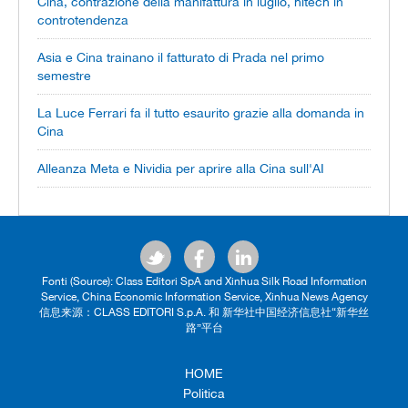
Cina, contrazione della manifattura in luglio, hitech in
controtendenza
Asia e Cina trainano il fatturato di Prada nel primo
semestre
La Luce Ferrari fa il tutto esaurito grazie alla domanda in
Cina
Alleanza Meta e Nividia per aprire alla Cina sull'AI
Fonti (Source): Class Editori SpA and Xinhua Silk Road Information
Service, China Economic Information Service, Xinhua News Agency
信息来源：CLASS EDITORI S.p.A. 和 新华社中国经济信息社“新华丝
路”平台
HOME
Politica