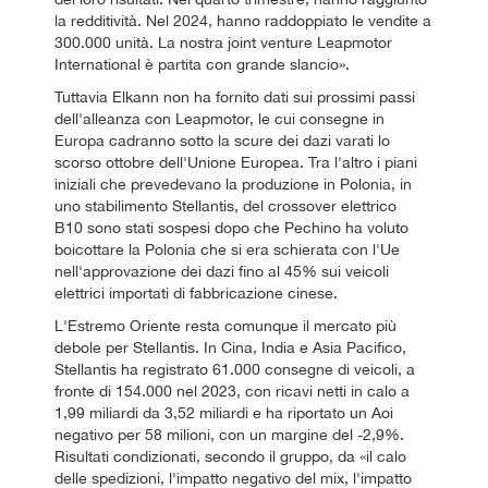
la redditività. Nel 2024, hanno raddoppiato le vendite a
300.000 unità. La nostra joint venture Leapmotor
International è partita con grande slancio».
Tuttavia Elkann non ha fornito dati sui prossimi passi
dell'alleanza con Leapmotor, le cui consegne in
Europa cadranno sotto la scure dei dazi varati lo
scorso ottobre dell'Unione Europea. Tra l'altro i piani
iniziali che prevedevano la produzione in Polonia, in
uno stabilimento Stellantis, del crossover elettrico
B10 sono stati sospesi dopo che Pechino ha voluto
boicottare la Polonia che si era schierata con l'Ue
nell'approvazione dei dazi fino al 45% sui veicoli
elettrici importati di fabbricazione cinese.
L'Estremo Oriente resta comunque il mercato più
debole per Stellantis. In Cina, India e Asia Pacifico,
Stellantis ha registrato 61.000 consegne di veicoli, a
fronte di 154.000 nel 2023, con ricavi netti in calo a
1,99 miliardi da 3,52 miliardi e ha riportato un Aoi
negativo per 58 milioni, con un margine del -2,9%.
Risultati condizionati, secondo il gruppo, da «il calo
delle spedizioni, l'impatto negativo del mix, l'impatto