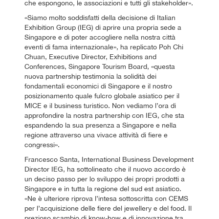
che espongono, le associazioni e tutti gli stakeholder».
«Siamo molto soddisfatti della decisione di Italian
Exhibition Group (IEG) di aprire una propria sede a
Singapore e di poter accogliere nella nostra città
eventi di fama internazionale», ha replicato Poh Chi
Chuan, Executive Director, Exhibitions and
Conferences, Singapore Tourism Board, «questa
nuova partnership testimonia la solidità dei
fondamentali economici di Singapore e il nostro
posizionamento quale fulcro globale asiatico per il
MICE e il business turistico. Non vediamo l’ora di
approfondire la nostra partnership con IEG, che sta
espandendo la sua presenza a Singapore e nella
regione attraverso una vivace attività di fiere e
congressi».
Francesco Santa, International Business Development
Director IEG, ha sottolineato che il nuovo accordo è
un deciso passo per lo sviluppo dei propri prodotti a
Singapore e in tutta la regione del sud est asiatico.
«Ne è ulteriore riprova l’intesa sottoscritta con CEMS
per l’acquisizione delle fiere del jewellery e del food. Il
prezioso scambio di know-how e di innovazione tra