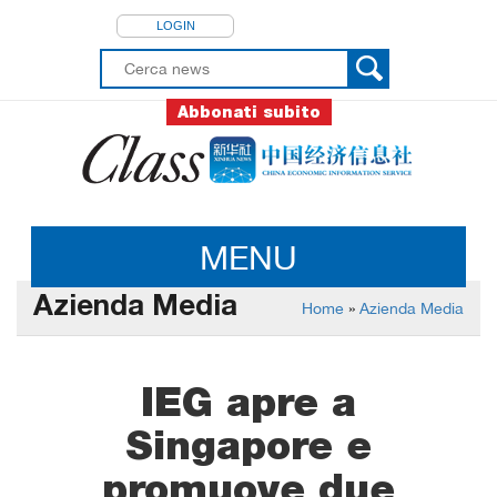
LOGIN
Abbonati subito
MENU
Azienda Media
Home
»
Azienda Media
IEG apre a
Singapore e
promuove due