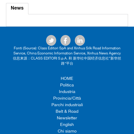
News
Fonti (Source): Class Editori SpA and Xinhua Silk Road Information
Service, China Economic Information Service, Xinhua News Agency
信息来源：CLASS EDITORI S.p.A. 和 新华社中国经济信息社“新华丝
路”平台
HOME
Politica
Industria
Provincia/Città
Parchi industriali
Belt & Road
Newsletter
English
Chi siamo