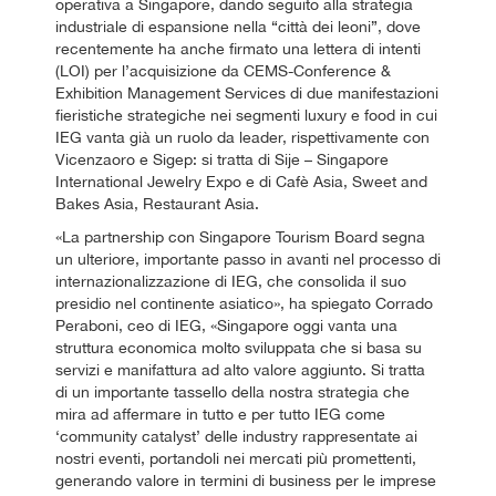
operativa a Singapore, dando seguito alla strategia
industriale di espansione nella “città dei leoni”, dove
recentemente ha anche firmato una lettera di intenti
(LOI) per l’acquisizione da CEMS-Conference &
Exhibition Management Services di due manifestazioni
fieristiche strategiche nei segmenti luxury e food in cui
IEG vanta già un ruolo da leader, rispettivamente con
Vicenzaoro e Sigep: si tratta di Sije – Singapore
International Jewelry Expo e di Cafè Asia, Sweet and
Bakes Asia, Restaurant Asia.
«La partnership con Singapore Tourism Board segna
un ulteriore, importante passo in avanti nel processo di
internazionalizzazione di IEG, che consolida il suo
presidio nel continente asiatico», ha spiegato Corrado
Peraboni, ceo di IEG, «Singapore oggi vanta una
struttura economica molto sviluppata che si basa su
servizi e manifattura ad alto valore aggiunto. Si tratta
di un importante tassello della nostra strategia che
mira ad affermare in tutto e per tutto IEG come
‘community catalyst’ delle industry rappresentate ai
nostri eventi, portandoli nei mercati più promettenti,
generando valore in termini di business per le imprese